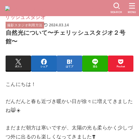
SEARCH
MENU
2024.03.14
撮影スタジオ利用方法
自然光について〜チェリッシュスタジオ２号
館〜
ポスト
シェア
はてブ
送る
Pocket
こんにちは！
だんだんと春も近づき暖かい日が徐々に増えてきました
ね😸☀️
まだまだ朝方は寒いですが、太陽の光も柔らかく少しづ
つ外に出るのも楽しくなってきました❣️