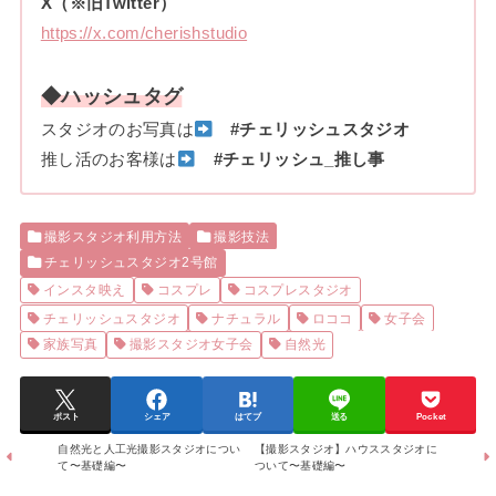
X（※旧Twitter）
https://x.com/cherishstudio
◆ハッシュタグ
スタジオのお写真は
#チェリッシュスタジオ
推し活のお客様は
#チェリッシュ_推し事
撮影スタジオ利用方法
撮影技法
チェリッシュスタジオ2号館
インスタ映え
コスプレ
コスプレスタジオ
チェリッシュスタジオ
ナチュラル
ロココ
女子会
家族写真
撮影スタジオ女子会
自然光
ポスト
シェア
はてブ
送る
Pocket
自然光と人工光撮影スタジオについ
【撮影スタジオ】ハウススタジオに
て〜基礎編〜
ついて〜基礎編〜