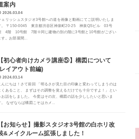
道案内
2026.03.04
チェリッシュスタジオ3号館への道を画像と動画にてご説明いたしま
す。 〒150-0045 東京都渋谷区神泉町20-25 神泉QSビル 03号
館 4階 10号館 7階※同じ建物の別の階に3号館と10号館がござい
ます。お部屋間...
【初心者向けカメラ講座⑤】構図について
(レイアウト前編)
2024.03.14
こんにちは！さて前回 「明るさが見た目の印象と変わってしまうのは
よくあること、 まずはその調整を覚えるだけでも十分ですよ！」とい
うお話をしました。 今度はその次、構図の話を少ししたいと思いま
す。 なぜならば構図こそはカメ...
【お知らせ】撮影スタジオ3号館の白ホリ改
装&メイクルーム拡張しました！