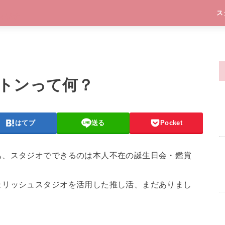
ス
トンって何？
はてブ
送る
Pocket
も、スタジオでできるのは本人不在の誕生日会・鑑賞
ェリッシュスタジオを活用した推し活、まだありまし