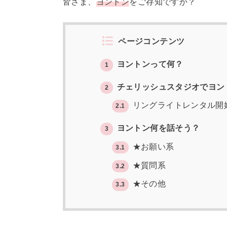
皆さま、
ヨントン
をご存知ですか？
ページコンテンツ
ヨントンって何？
1
チェリッシュスタジオでヨン
2
リングライトレンタル開
2.1
ヨントン何を話そう？
3
★お願い系
3.1
★質問系
3.2
★その他
3.3