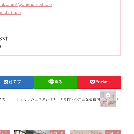
ktok.com/@cherish_studio
erishstudio
ジオ
事
はてブ
送る
Pocket
案内
チェリッシュスタジオ3・10号館への詳細な道案内
用方法
お知らせ
お知らせ