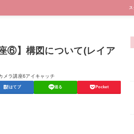
ス
座⑥】構図について(レイア
はてブ
送る
Pocket