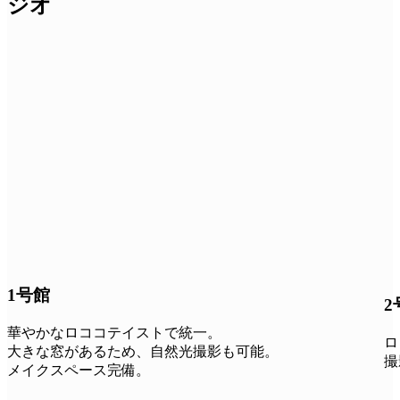
ジオ
1号館
2
華やかなロココテイストで統一。
ロ
大きな窓があるため、自然光撮影も可能。
撮
メイクスペース完備。