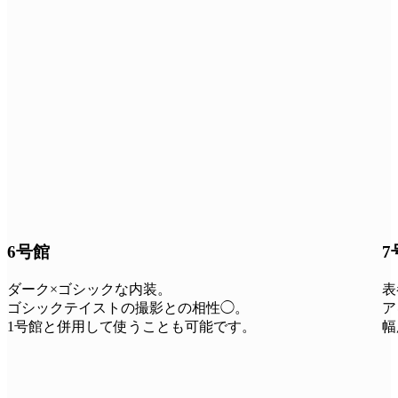
6号館
7
ダーク×ゴシックな内装。
表
ゴシックテイストの撮影との相性◯。
ア
1号館と併用して使うことも可能です。
幅