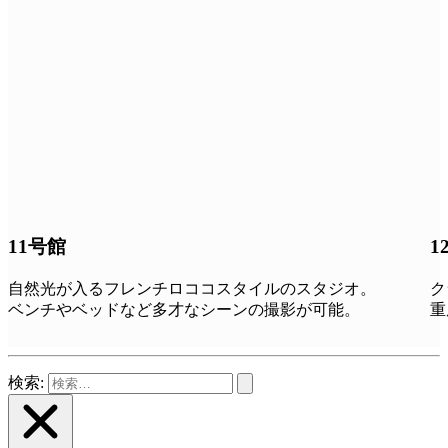
11号館
1
自然光が入るフレンチロココスタイルのスタジオ。
ク
ベンチやベッドなど多才なシーンの撮影が可能。
重
検索: