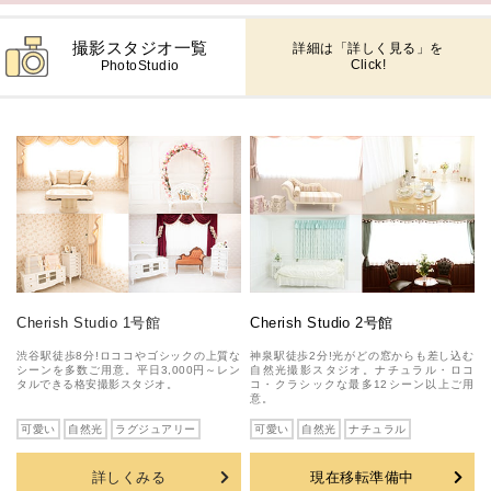
撮影スタジオ一覧
詳細は「詳しく見る」を
Click!
PhotoStudio
Cherish Studio 1号館
Cherish Studio 2号館
渋谷駅徒歩8分!ロココやゴシックの上質な
神泉駅徒歩2分!光がどの窓からも差し込む
シーンを多数ご用意。平日3,000円～レン
自然光撮影スタジオ。ナチュラル・ロコ
タルできる格安撮影スタジオ。
コ・クラシックな最多12シーン以上ご用
意。
可愛い
自然光
ラグジュアリー
可愛い
自然光
ナチュラル
詳しくみる
現在移転準備中