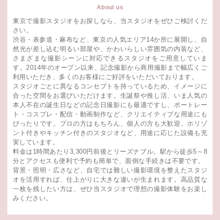
About us
東京で撮影スタジオをお探しなら、当スタジオをぜひご検討くだ
さい。
渋谷・表参道・麻布など、東京の人気エリア14か所に展開し、自
然光が差し込む明るい部屋や、かわいらしい雰囲気の内装など、
さまざまな撮影シーンに対応できるスタジオをご用意していま
す。2014年のオープン以来、記念撮影から商用撮影まで幅広くご
利用いただき、多くのお客様にご好評をいただいております。
スタジオごとに異なるコンセプトを持っているため、イメージに
合った空間をお選びいただけます。生誕祭や推し活、いま人気の
本人不在の誕生日などの記念日撮影にも最適ですし、ポートレー
ト・コスプレ・配信・動画制作など、クリエイティブな用途にも
ぴったりです。プロの方はもちろん、個人の方も大歓迎。ホリゾ
ント付きやキッチン付きのスタジオなど、用途に応じた設備も充
実しています。
料金は1時間あたり3,300円前後とリーズナブル。駅から徒歩5～8
分とアクセスも便利で予約も簡単で、面倒な手続きは不要です。
背景・照明・広さなど、自宅では難しい撮影環境を整えたスタジ
オを活用すれば、仕上がりに大きな違いが生まれます。高品質な
一枚を残したい方は、ぜひ当スタジオで理想の撮影体験をお楽し
みください。