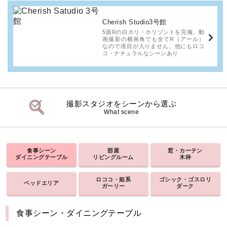
Cherish Studio3号館
5面Rの白ホリ・ホリゾントを完備。動
画撮影の横画角でも全てR（アール）
なので境目が入りません。他にもロコ
コ・ナチュラルなシーンあり
撮影スタジオをシーンから選ぶ
What scene
食事シーン
部屋
窓・カーテン
ダイニングテーブル
リビングルーム
木枠
ロココ・姫系
ゴシック・ゴスロリ
ベッドエリア
ガーリー
ダーク
食事シーン・ダイニングテーブル