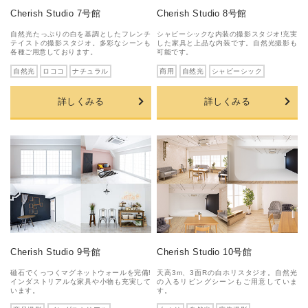
Cherish Studio 7号館
Cherish Studio 8号館
自然光たっぷりの白を基調としたフレンチ
シャビーシックな内装の撮影スタジオ!充実
テイストの撮影スタジオ。多彩なシーンも
した家具と上品な内装です。自然光撮影も
各種ご用意しております。
可能です。
自然光
ロココ
ナチュラル
商用
自然光
シャビーシック
詳しくみる
詳しくみる
Cherish Studio 9号館
Cherish Studio 10号館
磁石でくっつくマグネットウォールを完備!
天高3m、3面Rの白ホリスタジオ。自然光
インダストリアルな家具や小物も充実して
の入るリビングシーンもご用意していま
います。
す。