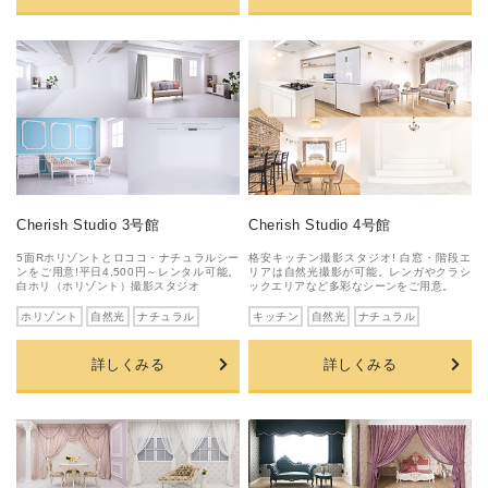
Cherish Studio 3号館
Cherish Studio 4号館
5面Rホリゾントとロココ・ナチュラルシー
格安キッチン撮影スタジオ! 白窓・階段エ
ンをご用意!平日4,500円～レンタル可能。
リアは自然光撮影が可能。レンガやクラシ
白ホリ（ホリゾント）撮影スタジオ
ックエリアなど多彩なシーンをご用意。
ホリゾント
自然光
ナチュラル
キッチン
自然光
ナチュラル
詳しくみる
詳しくみる