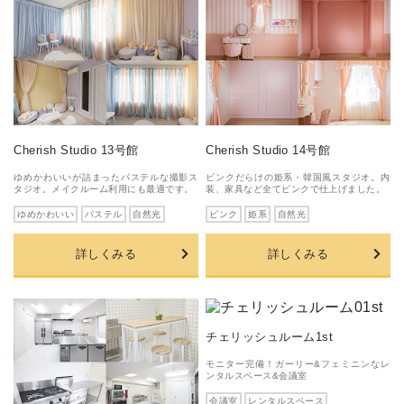
Cherish Studio 13号館
Cherish Studio 14号館
ゆめかわいいが詰まったパステルな撮影ス
ピンクだらけの姫系・韓国風スタジオ。内
タジオ。メイクルーム利用にも最適です。
装、家具など全てピンクで仕上げました。
ゆめかわいい
パステル
自然光
ピンク
姫系
自然光
詳しくみる
詳しくみる
チェリッシュルーム1st
モニター完備！ガーリー&フェミニンなレ
ンタルスペース&会議室
会議室
レンタルスペース