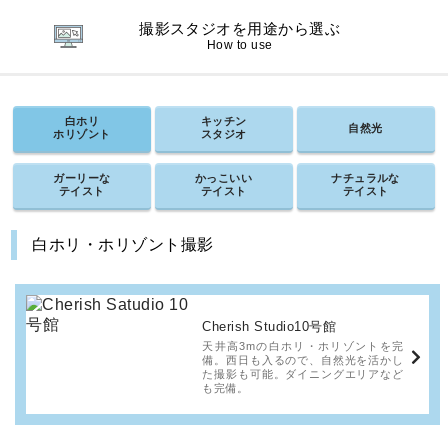
撮影スタジオを用途から選ぶ
How to use
白ホリ
キッチン
自然光
ホリゾント
スタジオ
ガーリーな
かっこいい
ナチュラルな
テイスト
テイスト
テイスト
白ホリ・ホリゾント撮影
Cherish Studio10号館
天井高3mの白ホリ・ホリゾントを完
備。西日も入るので、自然光を活かし
た撮影も可能。ダイニングエリアなど
も完備。