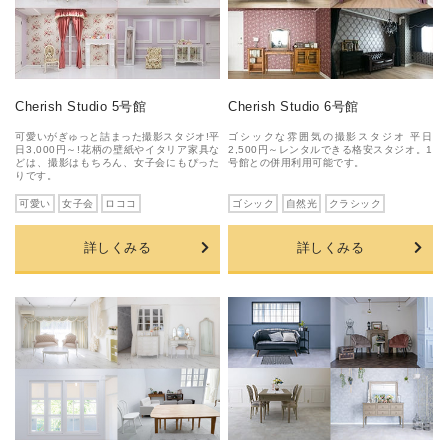
Cherish Studio 5号館
Cherish Studio 6号館
可愛いがぎゅっと詰まった撮影スタジオ!平
ゴシックな雰囲気の撮影スタジオ 平日
日3,000円～!花柄の壁紙やイタリア家具な
2,500円～レンタルできる格安スタジオ。1
どは、撮影はもちろん、女子会にもぴった
号館との併用利用可能です。
りです。
可愛い
女子会
ロココ
ゴシック
自然光
クラシック
詳しくみる
詳しくみる