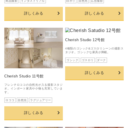
商品撮影
インダストリアル
白ホリ
自然光
広告撮影
詳しくみる
詳しくみる
Cherish Studio 12号館
4種類のゴシック&ゴスロリシーンの撮影ス
タジオ。ゴシックな家具が満載。
ゴシック
ゴスロリ
ダーク
詳しくみる
Cherish Studio 11号館
フレンチロココの自然光が入る撮影スタジ
オ。インポート家具や小物も充実していま
す。
ロココ
自然光
ラグジュアリー
詳しくみる