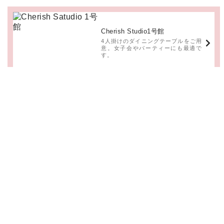
Cherish Studio1号館
4人掛けのダイニングテーブルをご用
意。女子会やパーティーにも最適で
す。
Cherish Studio2号館
ウッドの2人掛けのダイニングセット
をご用意。ナチュラルなシーンにおす
すめ。
Cherish Studio4号館
アイランド型のキッチンスタジオ。4
人掛けダイニングテーブルも完備。コ
ンロ、食器もレンタル可能。