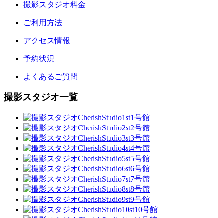
撮影スタジオ料金
ご利用方法
アクセス情報
予約状況
よくあるご質問
撮影スタジオ一覧
1号館
2号館
3号館
4号館
5号館
6号館
7号館
8号館
9号館
10号館