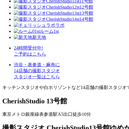
11号館
12号館
13号館
14号館
ラボ
ルーム1st
新天地
24時間受付中!
ご予約
はこちら
渋谷・表参道・麻布に
14店舗の撮影スタジオ
スタジオ一覧はこちら
キッチンスタジオや白ホリゾントなど14店舗の撮影スタジオ
CherishStudio 13号館
東京メトロ銀座線表参道駅A5出口徒歩10分
撮影スタジオ CherishStudio13号館
ゆめ