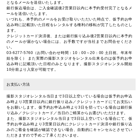
となるメールを送信いたします。
銀行振込場合は、ご入金確認後2営業日以内に本予約受付完了となるメ
ールを送信いたします。
いづれも、本予約のメールをお受け取りいただいた時点で、仮予約お申
込み時に記載頂いた日程をレンタルする権利の移転が完了したものとし
ます。
クレジットカード決済後、または銀行振り込み後2営業日以内に本予約
のメールが届かない場合には、お手数ですが当社までお問合せくださ
い。
03‐6277‐5760（お問い合わせ時間：10：00～20：00 土日祝、年末年
始を除く） また実際の撮影スタジオをレンタル出来るのは仮予約お申
込み時に記載頂いた日程のみとなります。撮影スタジオレンタル開始
10分前より入室が可能です。
お支払い方法
撮影スタジオレンタル当日まで3日以上空いている場合は仮予約お申込
み時より3営業日以内に銀行振り込み／クレジットカードにてお支払い
をお願いします。仮予約お申込み時より3日を切っている場合は銀行振
り込み／クレジットカード／当日のご精算からお選びいただけます。
また、撮影スタジオレンタル当日まで3日以上空いている場合にて、仮
予約お申込み時より3営業日以内にクレジットカード決済や銀行振り込
みのご着金を確認が確認できない場合、自動的にキャンセルとさせてい
ただきますので予めご了承くださいませ。