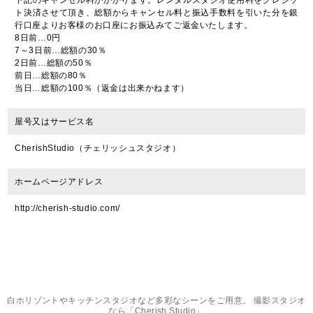
下記のキャンセル料がかかります。レンタルスタジオ使用料をクレジッ
ト決済させて頂き、総額からキャンセル料と振込手数料を引いた分を銀
行口座よりお客様のお口座にお振込みてご返金いたします。
8日前…0円
7～3日前…総額の30％
2日前…総額の50％
前日…総額の80％
当日…総額の100％（返金は出来かねます）
屋号又はサービス名
CherishStudio（チェリッシュスタジオ）
ホームページアドレス
http://cherish-studio.com/
白ホリゾントやキッチンスタジオなど多彩なシーンをご用意。 撮影スタジオ
なら「Cherish Studio」