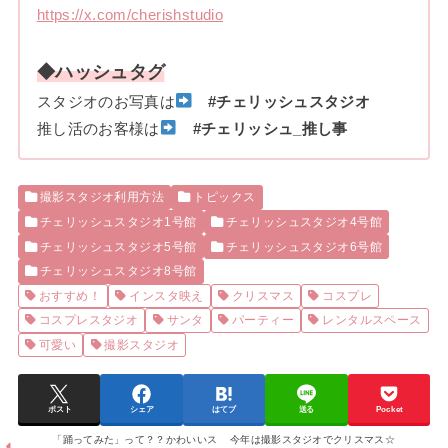
https://x.com/cherishstudio
◆ハッシュタグ
スタジオのお写真は
#チェリッシュスタジオ
推し活のお客様は
#チェリッシュ_推し事
撮影スタジオ利用方法
トピックス
チェリッシュスタジオ1号館
チェリッシュスタジオ4号館
チェリッシュスタジオ5号館
チェリッシュスタジオ6号館
チェリッシュスタジオ8号館
おすすめ！
インスタ映え
クリスマス
コスプレ
コスプレスタジオ
サンタ
パーティー
レンタルスペース
可愛い
撮影スタジオ
ポスト
シェア
はてブ
送る
Pocket
「踊ってみた」って？？かわいいス
今年は撮影スタジオでクリスマス☆