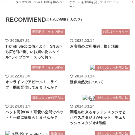
タジオで踊ってみた動画を撮ろう！
かわいいお部屋を貸し切りパーティ
ー♪
RECOMMEND
動画配信・ライブ配信
お客様ギャラリー
2025.07.31
2024.03.14
TikTok Shopに備えよう！SNSか
お客様のご利用例：推し活編
ら広がる“新しいお買い物スタイ
ル”ライブコマースって何？
動画配信・ライブ配信
撮影スタジオ利用方法
2022.02.04
2024.03.14
オンラインでアピール！ ライ
疑似自然光について
ブ・動画配信してみませんか？
撮影スタジオ利用方法
撮影スタジオ利用方法
2024.03.14
2024.03.14
ペット同伴OK！可愛い空間でペッ
調理も出来るキッチンスタジオと
トと一緒に撮影会しませんか？
ハウススタジオがセット！チェリ
ッシュスタジオ4号館
撮影技法
撮影スタジオ利用方法