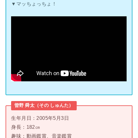
▼マッちょっちょ！
曽野 舜太（その しゅんた）
生年月日：2005年5月3日
身長：182㎝
趣味：動画鑑賞、音楽鑑賞