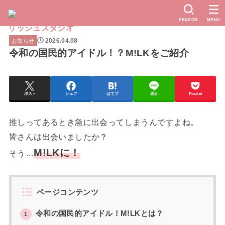
SEARCH
MENU
2026.04.08
お知らせ
令和の国民的アイドル！？M!LKをご紹介
ポスト
シェア
はてブ
送る
Pocket
推しってあるとき急に出会ってしまうんですよね。
皆さんは出会いましたか？
M!LKに！
そう…
ページコンテンツ
令和の国民的アイドル！M!LKとは？
1