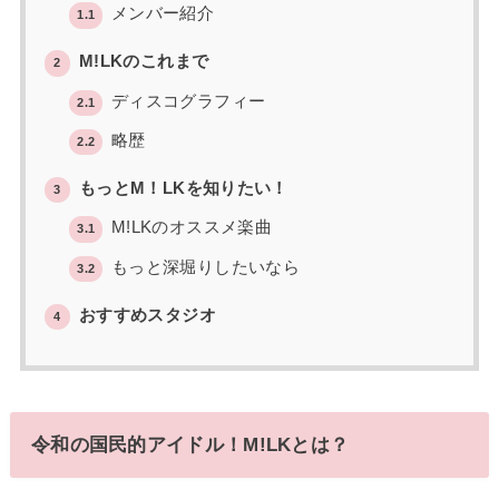
メンバー紹介
1.1
M!LKのこれまで
2
ディスコグラフィー
2.1
略歴
2.2
もっとM！LKを知りたい！
3
M!LKのオススメ楽曲
3.1
もっと深堀りしたいなら
3.2
おすすめスタジオ
4
令和の国民的アイドル！M!LKとは？