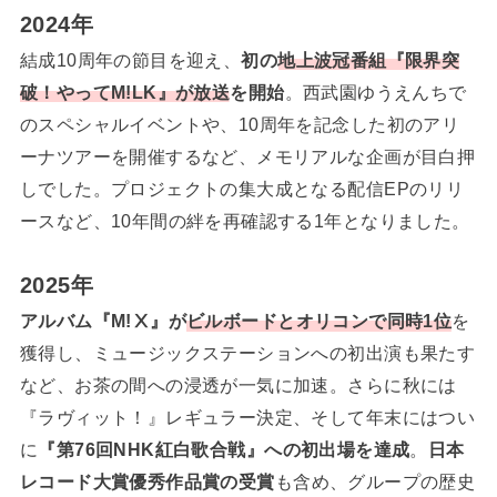
2024年
結成10周年の節目を迎え、
初の
地上波冠番組『限界突
破！やってM!LK』が放送
を開始
。西武園ゆうえんちで
のスペシャルイベントや、10周年を記念した初のアリ
ーナツアーを開催するなど、メモリアルな企画が目白押
しでした。プロジェクトの集大成となる配信EPのリリ
ースなど、10年間の絆を再確認する1年となりました。
2025年
アルバム『M!Ⅹ』が
ビルボードとオリコンで同時1位
を
獲得し、ミュージックステーションへの初出演も果たす
など、お茶の間への浸透が一気に加速。さらに秋には
『ラヴィット！』レギュラー決定、そして年末にはつい
に
『第76回NHK紅白歌合戦』への初出場を達成
。
日本
レコード大賞優秀作品賞の受賞
も含め、グループの歴史