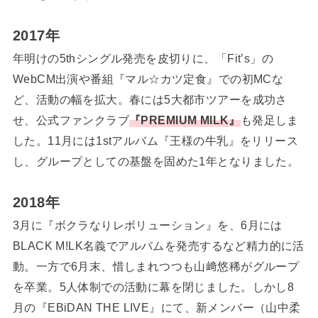
2017年
年明けの5thシングル発売を皮切りに、「Fit’s」の
WebCM出演や番組『マル☆カツ定食』での初MCな
ど、活動の幅を拡大。春には5大都市ツアーを成功さ
せ、公式ファンクラブ
『PREMIUM MILK』
も発足しま
した。11月には1stアルバム『王様の牛乳』をリリース
し、グループとしての基盤を固めた1年となりました。
2018年
3月に『ボクラなりレボリューション』を、6月には
BLACK M!LK名義でアルバムを発売するなど精力的に活
動。一方で6月末、惜しまれつつも山﨑悠稀がグループ
を卒業。5人体制での活動に幕を閉じました。しかし8
月の『EBiDAN THE LIVE』にて、新メンバー（山中柔