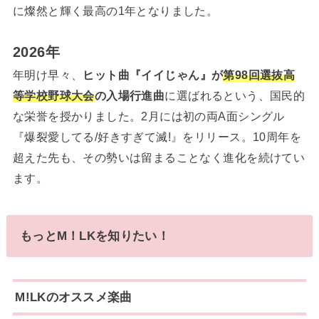
に燦然と輝く最高の1年となりました。
2026年
年明け早々、
ヒット曲『イイじゃん』が
第98回選抜高
等学校野球大会
の入場行進曲
に選ばれるという、国民的
な栄誉を授かりました。2月には初の両A面シングル
『爆裂愛してる/好きすぎて滅!』をリリース。10周年を
超えた先も、その勢いは留まることなく進化を続けてい
ます。
もっとM！LKを知りたい！
M!LKのオススメ楽曲