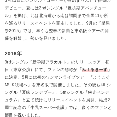
3月25日にシングル『コーヒーが飲めません』で待望の
デビュー。夏には2ndシングル『反抗期アバンチュー
ル』を掲げ、北は北海道から南は福岡まで全国11か所
を巡るリリースイベントを完走しました。9月の『星男
祭2015』では、早くも翌春の新曲と東名阪ツアーの開
催を解禁し、勢いを見せました。
2016年
3rdシングル『新学期アラカルト』のリリースツアー初
日（東京公演）にて、ファンの総称が
「
み！るきーず
」
に決定。5月には初のワンマンライブツアー『ようこそ
M!LK牧場へ』を東名阪で開催しました。その後も4thシ
ングル『夏味ランデブー』、5thシングル『疾走ペンデ
ュラム』と立て続けにリリースイベントを展開。結成2
周年記念の『牛乳スーパー会議』では、多くのファンと
節目を祝いました。