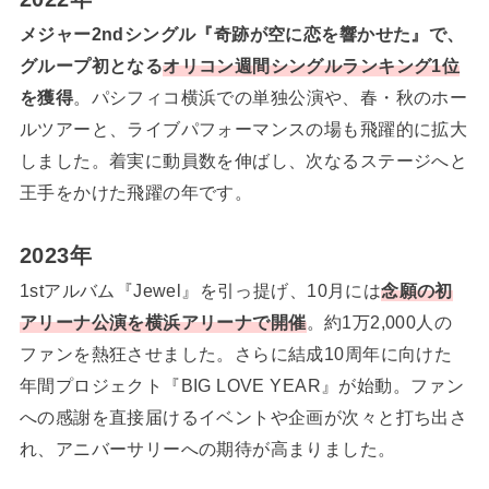
メジャー2ndシングル『奇跡が空に恋を響かせた』で、
グループ初となる
オリコン週間シングルランキング1位
を獲得
。パシフィコ横浜での単独公演や、春・秋のホー
ルツアーと、ライブパフォーマンスの場も飛躍的に拡大
しました。着実に動員数を伸ばし、次なるステージへと
王手をかけた飛躍の年です。
2023年
1stアルバム『Jewel』を引っ提げ、10月には
念願の初
アリーナ公演を横浜アリーナで開催
。約1万2,000人の
ファンを熱狂させました。さらに結成10周年に向けた
年間プロジェクト『BIG LOVE YEAR』が始動。ファン
への感謝を直接届けるイベントや企画が次々と打ち出さ
れ、アニバーサリーへの期待が高まりました。