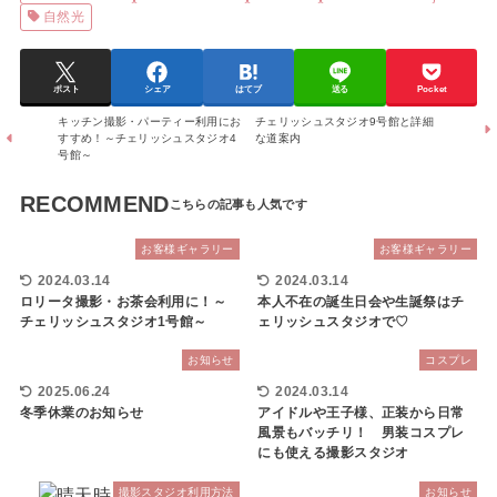
自然光
ポスト
シェア
はてブ
送る
Pocket
キッチン撮影・パーティー利用にお
チェリッシュスタジオ9号館と詳細
すすめ！～チェリッシュスタジオ4
な道案内
号館～
RECOMMEND
お客様ギャラリー
お客様ギャラリー
2024.03.14
2024.03.14
ロリータ撮影・お茶会利用に！～
本人不在の誕生日会や生誕祭はチ
チェリッシュスタジオ1号館～
ェリッシュスタジオで♡
お知らせ
コスプレ
2025.06.24
2024.03.14
冬季休業のお知らせ
アイドルや王子様、正装から日常
風景もバッチリ！ 男装コスプレ
にも使える撮影スタジオ
撮影スタジオ利用方法
お知らせ