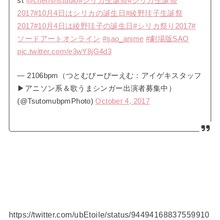
st
@cherishstudio
#シリカ生誕祭
#シリカ生誕祭
2017
#10月4日はシリカの誕生日
#綾野珪子生誕祭
2017
#10月4日は綾野珪子の誕生日
#シリカ祭り2017
#
ソードアートオンライン
#sao_anime
#劇場版SAO
pic.twitter.com/e3wY8jG4d3
— 2106bpm（つとむびーぴーえむ：アイゲキスタッフ
▶アニソン系＆歌うまシンガー出演者募集中）
(@TsutomubpmPhoto)
October 4, 2017
https://twitter.com/ubEtoile/status/94494168837559910