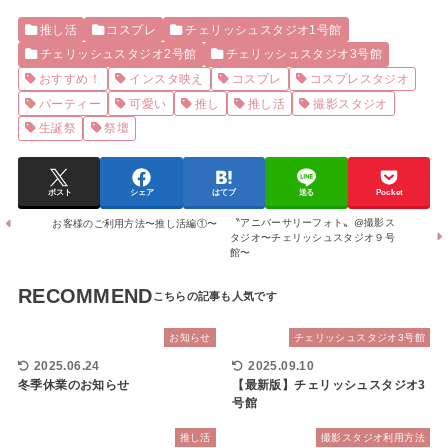
推し活
コスプレ
チェリッシュスタジオ1号館
チェリッシュスタジオ2号館
チェリッシュスタジオ3号館
おすすめ！
インスタ映え
コスプレ
コスプレスタジオ
パーティー
可愛い
推し
推し活
撮影スタジオ
生誕祭
祭壇
ポスト
シェア
はてブ
送る
Pocket
〝アニバーサリーフォト〟@撮影ス
お客様のご利用方法〜推し活編①〜
タジオ〜チェリッシュスタジオ９号
館〜
RECOMMEND
お知らせ
チェリッシュスタジオ3号館
2025.06.24
2025.09.10
冬季休業のお知らせ
【最新版】チェリッシュスタジオ3
号館
推し活
撮影スタジオ利用方法