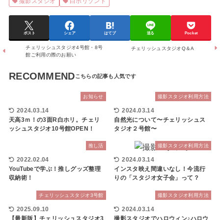
撮影スタジオ
白ホリゾント
ポスト
シェア
はてブ
送る
Pocket
チェリッシュスタジオ4号館・8号
チェリッシュスタジオQ＆A
館ご利用の際のお願い
RECOMMEND
お知らせ
撮影スタジオ利用方法
2024.03.14
2024.03.14
天高3ｍ！の3面R白ホリ。チェリ
自然光について〜チェリッシュス
ッシュスタジオ10号館OPEN！
タジオ２号館〜
推し活
撮影スタジオ利用方法
2022.02.04
2024.03.14
YouTubeで学ぶ！推しグッズ整理
インスタ映え間違いなし！今流行
収納術！
りの「スタジオ女子会」って？
チェリッシュスタジオ3号館
撮影スタジオ利用方法
2025.09.10
2024.03.14
【最新版】チェリッシュスタジオ3
撮影スタジオでハロウィン♪ハロウ