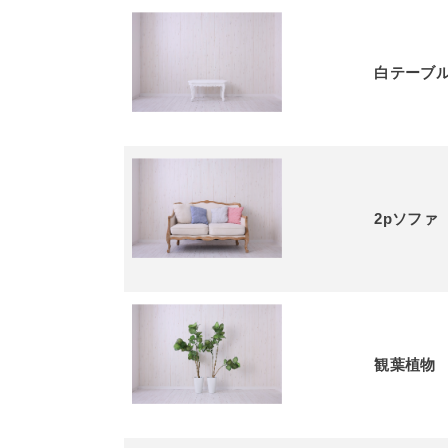
白テーブ
2pソフ
観葉植物