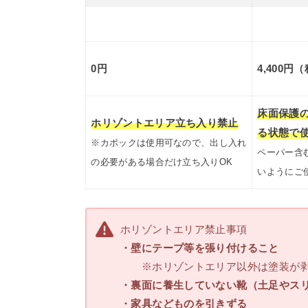
0円
4,400円（
床面保護
ホリゾントエリア立ち入り禁止
る状態で
※カポックは使用可なので、出し入れ
ペーパー含
の必要がある場合だけ立ち入りOK
いようにご
ホリゾントエリア禁止事項
・壁にテープ等を張り付けること
※ホリゾントエリア以外は塗装が剥
・裏面に養生していない靴（土足やス
・家具などものを引きずる