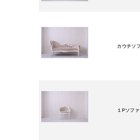
カウチソ
１Pソファ