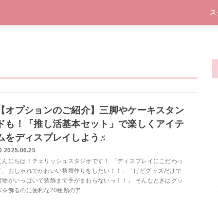
ス
【オプションのご紹介】三脚やケーキスタン
ドも！「推し活基本セット」で楽しくアイテ
ムをディスプレイしよう♬
2025.06.25
こんにちは！チェリッシュスタジオです！ 「ディスプレイにこだわっ
て、おしゃれでかわいい祭壇作りをしたい！！」「けどグッズだけで
荷物がいっぱいで装飾まで手がまわらないっ！！」 そんなときはグッ
ズを飾るのに便利な20種類のア...