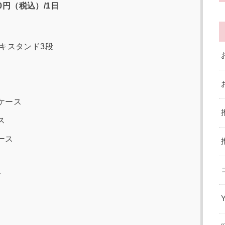
0円（税込）/1日
キスタンド3段
）
ケース
ス
ース
ド