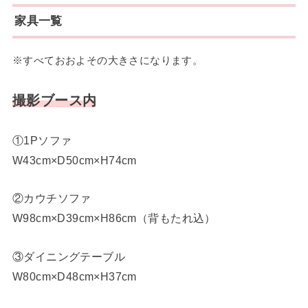
家具一覧
※すべておおよその大きさになります。
撮影ブース内
①1Pソファ
W43cm×D50cm×H74cm
②カウチソファ
W98cm×D39cm×H86cm（背もたれ込）
③ダイニングテーブル
W80cm×D48cm×H37cm