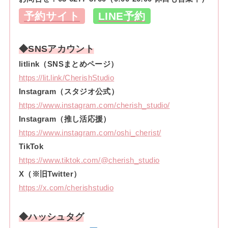
予約サイト
LINE予約
◆SNSアカウント
litlink（SNSまとめページ）
https://lit.link/CherishStudio
Instagram（スタジオ公式）
https://www.instagram.com/cherish_studio/
Instagram（推し活応援）
https://www.instagram.com/oshi_cherist/
TikTok
https://www.tiktok.com/@cherish_studio
X（※旧Twitter）
https://x.com/cherishstudio
◆ハッシュタグ