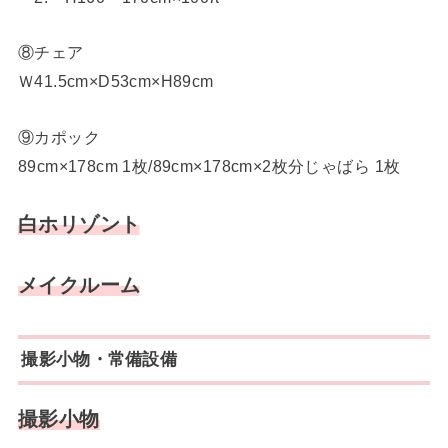
⑧チェア
Ｗ41.5cm×D53cm×H89cm
⑨カポック
89cm×178cm 1枚/89cm×178cm×2枚分じゃばら 1枚
白ホリゾント
メイクルーム
撮影小物・常備設備
撮影小物