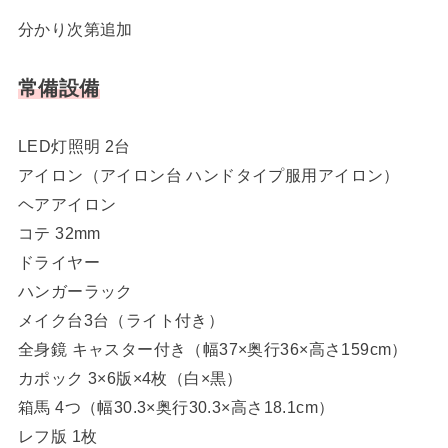
分かり次第追加
常備設備
LED灯照明 2台
アイロン（アイロン台 ハンドタイプ服用アイロン）
ヘアアイロン
コテ 32mm
ドライヤー
ハンガーラック
メイク台3台（ライト付き）
全身鏡 キャスター付き（幅37×奥行36×高さ159cm）
カポック 3×6版×4枚（白×黒）
箱馬 4つ（幅30.3×奥行30.3×高さ18.1cm）
レフ版 1枚