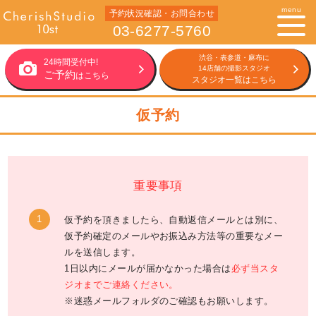
menu
予約状況確認・お問合わせ
03-6277-5760
渋谷・表参道・麻布に
24時間受付中!
14店舗の撮影スタジオ
ご予約
はこちら
スタジオ一覧はこちら
仮予約
重要事項
仮予約を頂きましたら、自動返信メールとは別に、
仮予約確定のメールやお振込み方法等の重要なメー
ルを送信します。
1日以内にメールが届かなかった場合は
必ず当スタ
ジオまでご連絡ください。
※迷惑メールフォルダのご確認もお願いします。