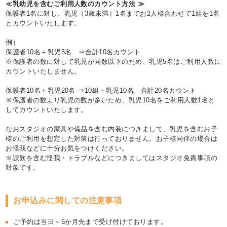
≪乳幼児を含むご利用人数のカウント方法 ≫
保護者1名に対し、乳児（3歳未満）1名までお2人様合わせて1組を1名
とカウントいたします。
例）
保護者10名＋乳児5名 ⇒合計10名カウント
※保護者の数に対して乳児が同数以下のため、乳児5名はご利用人数に
カウントいたしません。
保護者10名＋乳児20名 ⇒10組＋乳児10名 合計20名カウント
※保護者の数より乳児の数が多いため、乳児10名をご利用人数1名と
してカウントいたします。
なおスタジオの家具や備品を含む内装につきまして、乳児を含むお子
様のご利用を想定した対策は行っておりません。お子様同伴の場合は
お怪我などに十分お気をつけください。
※誤飲を含む怪我・トラブルなどにつきましてはスタジオ免責事項の
対象です。
お申込みに関しての注意事項
ご予約は当日～6か月先まで受け付けております。