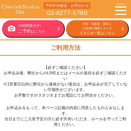
menu
予約状況確認・お問合わせ
03-6277-5760
渋谷・表参道・麻布に
24時間受付中!
14店舗の撮影スタジオ
ご予約
はこちら
スタジオ一覧はこちら
ご利用方法
【必ずご確認ください】
お申込み後、弊社からのLINEまたはメールの返信を必ずご確認くださ
い
※1営業日以内に弊社から連絡がない場合は、お申込みが完了していな
い可能性がございます。
お手数ですがスタジオまでお電話にてお問合せください。
お申込みをもって、本ページ記載の内容に同意したものとみなしま
す。
当日までにご入室予定の方に必ず共有いただき、ルールを守ってご利
用ください。