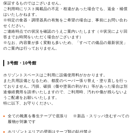
保証するものではございません。
ご利用時にリスト掲載品の不足・相違があった場合でも、返金・補償
はいたしかねます。
※特定の食器・調理器具の有無をご希望の場合は、事前にお問い合わ
せください。
ご連絡時点での状況を確認のうえご案内いたします（※状況により回
答までお時間をいただく場合がございます）
※なお、内容量が多く変動も多いため、「すべての備品の最新状況」
のご案内は行っておりません。
3号館・10号館
ホリゾントスペースはご利用に設備使用料がかかります。
また共用設備となるため、都度のペーパー張り替え・塗り直しを行っ
ておりません。汚損、破損（傷や塗装の剥がれ）等があった場合は別
途修繕費用を請求いたしますので、ご利用時、汚れや傷が残らないよ
うご配慮をお願いいたします。
特に以下、お守りください。
全ての靴裏を養生テープで底張り ※新品・スリッパ含むすべての
履物が対象です
ホリゾントエリアの壁面はテープ類の貼付禁止