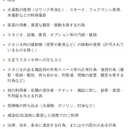
火薬類の使用（ロウソク等含む）、スモーク、フォグマシン使用、
水撮影などの特殊撮影
楽器の演奏、過度な騒音・振動を発する行為
スタジオ、設備、家具、オプション等の汚損・破損
スタジオ内の撮影物（背景や家具など）の移動や使用（許可されて
いるものを除く）
土足でスタジオ内への立ち入り
スタジオのある施設内や共有スペース等の占有行為・迷惑行為（撮
影・収録・配信、待ち合わせ、列形成、荷物の放置、騒音を発する
行為など）
他の利用者・近隣の居住者・テナント・施設に対し、妨害・迷惑・
不利益を与える行為
危険物の持ち込み（火薬物、ガソリン、灯油など）
感染症/伝染病に罹患した状態でのご利用
法律、法令、条令に違反する行為、またはその恐れのある行為