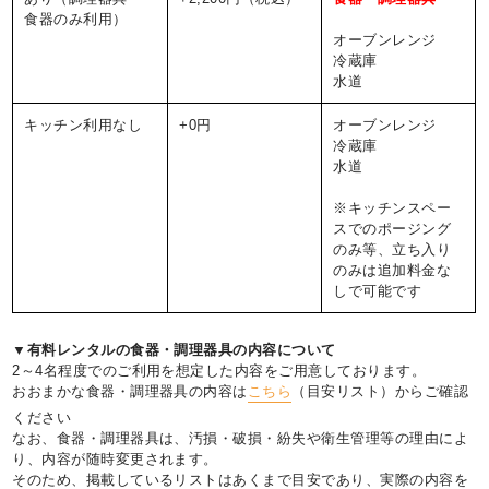
食器のみ利用）
オーブンレンジ
冷蔵庫
水道
キッチン利用なし
+0円
オーブンレンジ
冷蔵庫
水道
※キッチンスペー
スでのポージング
のみ等、立ち入り
のみは追加料金な
しで可能です
▼有料レンタルの食器・調理器具の内容について
2～4名程度でのご利用を想定した内容をご用意しております。
おおまかな食器・調理器具の内容は
こちら
（目安リスト）からご確認
ください
なお、食器・調理器具は、汚損・破損・紛失や衛生管理等の理由によ
り、内容が随時変更されます。
そのため、掲載しているリストはあくまで目安であり、実際の内容を