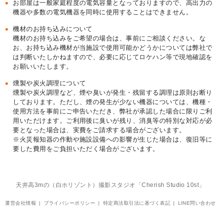
お部屋は一般家庭程度の電気容量となっておりますので、高出力の
機器や多数の電気機器を同時に使用することはできません。
機材のお持ち込みについて
機材のお持ち込みをご希望の場合は、事前にご相談ください。な
お、お持ち込み機材が当施設で使用可能かどうかについては弊社で
は判断いたしかねますので、必要に応じてロケハン等で現地確認を
お願いいたします。
燻製や炭火調理について
燻製や炭火調理など、煙や臭いが発生・残留する調理は原則お断り
しております。ただし、煙の発生が少ない機器については、機種・
使用方法を事前にご申告いただき、弊社が承認した場合に限りご利
用いただけます。ご利用後に臭いが残り、消臭等の特別な対応が必
要となった場合は、実費をご請求する場合がございます。
※火災報知器の作動や施設設備への影響が生じた場合は、復旧等に
要した費用をご負担いただく場合がございます。
天井高3mの（白ホリゾント）撮影スタジオ「Cherish Studio 10st」
運営会社情報
プライバシーポリシー
特定商法取引法に基づく表記
LINE問い合わせ