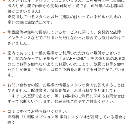
スタジオはオートロックではございません。ご利用時間中は自由に
出入りが可能で内側から開錠/施錠が可能です。(9号館のみお部屋に
鍵がございません)
※使用しているスタジオ以外（施設のはいっているビルや共通の
扉）の鍵は施錠禁止です。
常設設備や無料で提供しているサービスに関して、突発的な故障・
メンテナンスなどでご利用いただけなかった場合でも原則返金はご
ざいません。
室内であっても一部お客様がご利用いただけない場所がございま
す。鍵のかかっている場所や「STAFF ONLY」等の張り紙のある部
分にはお手を触れないようにお願いいたします。故意にお手を触れ
たことが発覚した場合、以降ご予約をお断りする可能性がございま
す。
お問い合わせの際、お客様の情報をスタジオ側でお答えすることは
できません。配達業者、撮影参加者、お連れ様でありましても、
「すでに入室済であるか」等、お客様のご利用に関するお問合せは
すべてお断りいたします。代表者様ご自身でご対応ください。
ゴミはすべてお持ち帰りください。
※有料ゴミ回収オプション等 事前にスタジオが許可している場合は
除く