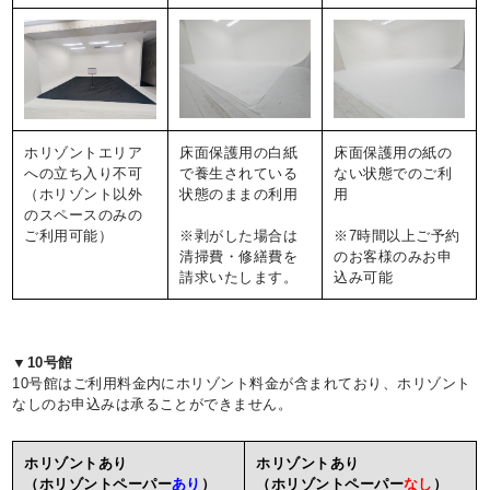
ホリゾントエリア
床面保護用の白紙
床面保護用の紙の
への立ち入り不可
で養生されている
ない状態でのご利
（ホリゾント以外
状態のままの利用
用
のスペースのみの
ご利用可能）
※剥がした場合は
※7時間以上ご予約
清掃費・修繕費を
のお客様のみお申
請求いたします。
込み可能
▼10号館
10号館はご利用料金内にホリゾント料金が含まれており、ホリゾント
なしのお申込みは承ることができません。
ホリゾントあり
ホリゾントあり
（ホリゾントペーパー
あり
）
（ホリゾントペーパー
なし
）