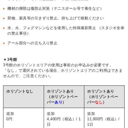
機材の脚部は傷防止対策（テニスボール等で養生など）
荷物、家具等の引きずり禁止。持ち上げて移動ください
水、火、フォグマシンなどを使用した特殊撮影禁止 （スタジオ全体
の禁止事項）
アール部分への立ち入り禁止
▼3号館
3号館のホリゾントエリアの使用は事前のお申込みが必要です。
「なし」で選択されている場合、ホリゾントエリアのご利用はできま
せんので、ご注意ください。
ホリゾントなし
ホリゾントあり
ホリゾントあり
（ホリゾントペー
（ホリゾントペー
パー
あり
）
パー
なし
）
追加
追加
追加
0円
4,400円（税込）/ 1
11,000円（税込）/
日
1日