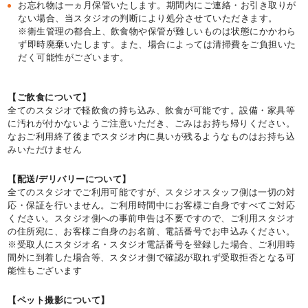
お忘れ物は一ヵ月保管いたします。期間内にご連絡・お引き取りが
ない場合、当スタジオの判断により処分させていただきます。
※衛生管理の都合上、飲食物や保管が難しいものは状態にかかわら
ず即時廃棄いたします。また、場合によっては清掃費をご負担いた
だく可能性がございます。
【ご飲食について】
全てのスタジオで軽飲食の持ち込み、飲食が可能です。設備・家具等
に汚れが付かないようご注意いただき、ごみはお持ち帰りください。
なおご利用終了後までスタジオ内に臭いが残るようなものはお持ち込
みいただけません
【配送/デリバリーについて】
全てのスタジオでご利用可能ですが、スタジオスタッフ側は一切の対
応・保証を行いません。ご利用時間中にお客様ご自身ですべてご対応
ください。スタジオ側への事前申告は不要ですので、ご利用スタジオ
の住所宛に、お客様ご自身のお名前、電話番号でお申込みください。
※受取人にスタジオ名・スタジオ電話番号を登録した場合、ご利用時
間外に到着した場合等、スタジオ側で確認が取れず受取拒否となる可
能性もございます
【ペット撮影について】