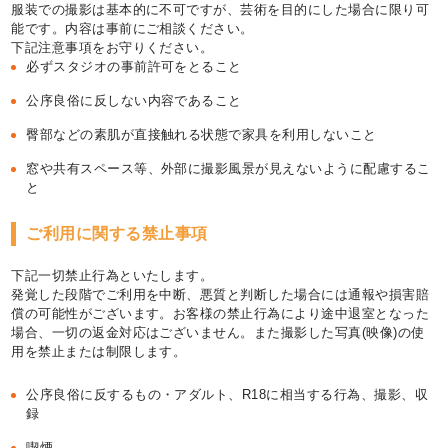
服装での撮影は基本的に不可ですが、芸術を目的にした場合に限り可
能です。内容は事前にご相談ください。
下記注意事項をお守りください。
必ずスタジオの事前許可をとること
公序良俗に反しない内容であること
臀部などの素肌が直接触れる状態で家具を利用しないこと
窓や共有スペース等、外部に撮影風景が見えないように配慮するこ
と
ご利用に関する禁止事項
下記一切禁止行為といたします。
発覚した段階でご利用を中断、悪質と判断した場合には通報や損害賠
償の可能性がございます。お客様の禁止行為により途中退室となった
場合、一切の返金対応はございません。また撮影した写真(映像)の使
用を禁止または制限します。
公序良俗に反するもの・アダルト、R18に相当する行為、撮影、収
録
喫煙