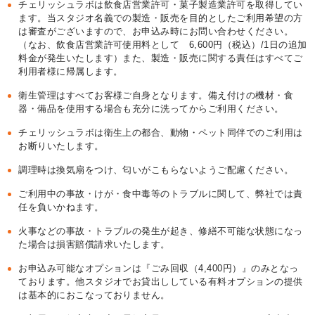
チェリッシュラボは飲食店営業許可・菓子製造業許可を取得してい
ます。当スタジオ名義での製造・販売を目的としたご利用希望の方
は審査がございますので、お申込み時にお問い合わせください。
（なお、飲食店営業許可使用料として 6,600円（税込）/1日の追加
料金が発生いたします）また、製造・販売に関する責任はすべてご
利用者様に帰属します。
衛生管理はすべてお客様ご自身となります。備え付けの機材・食
器・備品を使用する場合も充分に洗ってからご利用ください。
チェリッシュラボは衛生上の都合、動物・ペット同伴でのご利用は
お断りいたします。
調理時は換気扇をつけ、匂いがこもらないようご配慮ください。
ご利用中の事故・けが・食中毒等のトラブルに関して、弊社では責
任を負いかねます。
火事などの事故・トラブルの発生が起き、修繕不可能な状態になっ
た場合は損害賠償請求いたします。
お申込み可能なオプションは『ごみ回収（4,400円）』のみとなっ
ております。他スタジオでお貸出ししている有料オプションの提供
は基本的におこなっておりません。