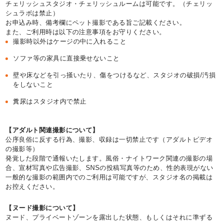
チェリッシュスタジオ・チェリッシュルームは可能です。（チェリッ
シュラボは禁止）
お申込み時、備考欄にペット撮影である旨ご記載ください。
また、ご利用時は以下の注意事項をお守りください。
撮影時以外はケージの中に入れること
ソファ等の家具に直接乗せないこと
壁や床などを引っ掻いたり、傷をつけるなど、スタジオの破損/汚損
をしないこと
糞尿はスタジオ内で禁止
【アダルト関連撮影について】
公序良俗に反する行為、撮影、収録は一切禁止です（アダルトビデオ
の撮影等）
発覚した段階で通報いたします。風俗・ナイトワーク関連の撮影の場
合、宣材写真や広告撮影、SNSの投稿写真等のため、性的表現がない
一般的な撮影の範囲内でのご利用は可能ですが、スタジオ名の掲載は
お控えください。
【ヌード撮影について】
ヌード、プライベートゾーンを露出した状態、もしくはそれに準ずる