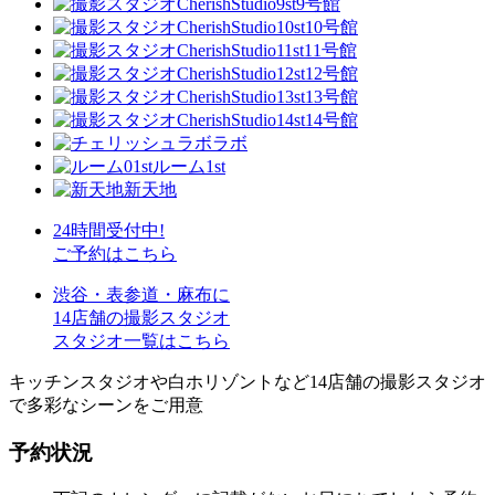
9号館
10号館
11号館
12号館
13号館
14号館
ラボ
ルーム1st
新天地
24時間受付中!
ご予約
はこちら
渋谷・表参道・麻布に
14店舗の撮影スタジオ
スタジオ一覧はこちら
キッチンスタジオや白ホリゾントなど14店舗の撮影スタジオ
で多彩なシーンをご用意
予約状況