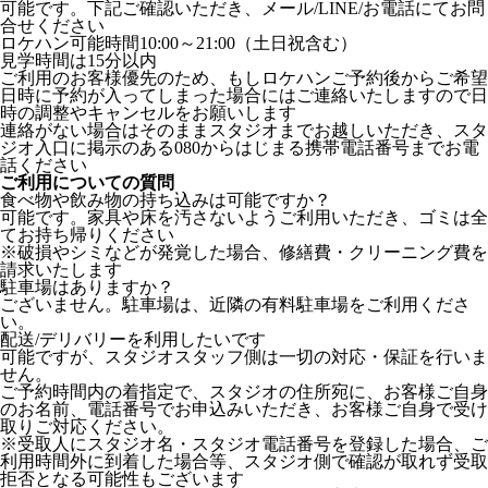
可能です。下記ご確認いただき、メール/LINE/お電話にてお問
合せください
ロケハン可能時間10:00～21:00（土日祝含む）
見学時間は15分以内
ご利用のお客様優先のため、もしロケハンご予約後からご希望
日時に予約が入ってしまった場合にはご連絡いたしますので日
時の調整やキャンセルをお願いします
連絡がない場合はそのままスタジオまでお越しいただき、スタ
ジオ入口に掲示のある080からはじまる携帯電話番号までお電
話ください
ご利用についての質問
食べ物や飲み物の持ち込みは可能ですか？
可能です。家具や床を汚さないようご利用いただき、ゴミは全
てお持ち帰りください
※破損やシミなどが発覚した場合、修繕費・クリーニング費を
請求いたします
駐車場はありますか？
ございません。駐車場は、近隣の有料駐車場をご利用くださ
い。
配送/デリバリーを利用したいです
可能ですが、スタジオスタッフ側は一切の対応・保証を行いま
せん。
ご予約時間内の着指定で、スタジオの住所宛に、お客様ご自身
のお名前、電話番号でお申込みいただき、お客様ご自身で受け
取りご対応ください。
※受取人にスタジオ名・スタジオ電話番号を登録した場合、ご
利用時間外に到着した場合等、スタジオ側で確認が取れず受取
拒否となる可能性もございます