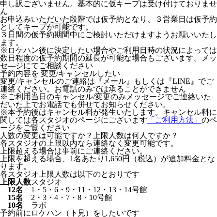
申し訳ございません。基本的に仮キープは受け付けておりませ
ん
お申込みいただいた段階では仮予約となり、３営業日は仮予約
としてキープが可能です。
３日間の仮予約期間中にご検討いただけますようお願いいたし
ます。
※ロケハン後に決定したい場合やご利用日時の状況によっては
数日程度の仮予約期間の延長が可能な場合もございます。メッ
セ―ジにてご相談ください
予約内容を 変更/キャンセルしたい
変更/キャンセルのご連絡は『メール』もしくは『LINE』でご
連絡ください。お電話のみでは承ることができません
※ご利用当日のキャンセル/変更のみメッセージでご連絡いた
だいた上でお電話でも併せてお知らせください。
※本予約後はキャンセル料が発生いたします。キャンセル料に
関しては各スタジオのページにございます
「ご利用方法」
のペ
ージをご覧ください
人数の変更は可能ですか？上限人数は何人ですか？
各スタジオの上限以内なら連絡なく変更可能です。
上限超える場合は事前にご連絡ください。
上限を超える場合、1名あたり1,650円（税込）が追加料金とな
ります。
各スタジオ上限人数は以下のとおりです
上限人数
スタジオ
12名
1・5・6・9・11・12・13・14号館
15名
2・3・4・7・8・10号館
10名
ラボ
予約前にロケハン（下見）をしたいです