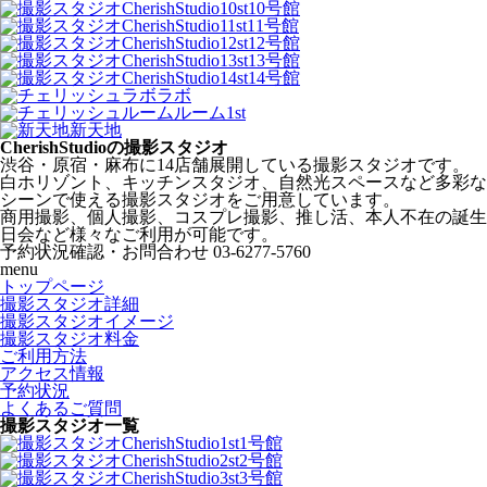
10号館
11号館
12号館
13号館
14号館
ラボ
ルーム1st
新天地
CherishStudioの撮影スタジオ
渋谷・原宿・麻布に14店舗展開している撮影スタジオです。
白ホリゾント、キッチンスタジオ、自然光スペースなど多彩な
シーンで使える撮影スタジオをご用意しています。
商用撮影、個人撮影、コスプレ撮影、推し活、本人不在の誕生
日会など様々なご利用が可能です。
予約状況確認・お問合わせ
03-6277-5760
menu
トップページ
撮影スタジオ詳細
撮影スタジオイメージ
撮影スタジオ料金
ご利用方法
アクセス情報
予約状況
よくあるご質問
撮影スタジオ一覧
1号館
2号館
3号館