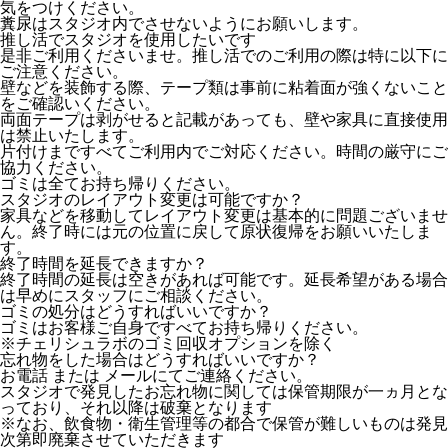
気をつけください。
糞尿はスタジオ内でさせないようにお願いします。
推し活でスタジオを使用したいです
是非ご利用くださいませ。推し活でのご利用の際は特に以下に
ご注意ください。
壁などを装飾する際、テープ類は事前に粘着面が強くないこと
をご確認いください。
両面テープは剥がせると記載があっても、壁や家具に直接使用
は禁止いたします。
片付けまですべてご利用内でご対応ください。時間の厳守にご
協力ください。
ゴミは全てお持ち帰りください。
スタジオのレイアウト変更は可能ですか？
家具などを移動してレイアウト変更は基本的に問題ございませ
ん。終了時には元の位置に戻して原状復帰をお願いいたしま
す。
終了時間を延長できますか？
終了時間の延長は空きがあれば可能です。延長希望がある場合
は早めにスタッフにご相談ください。
ゴミの処分はどうすればいいですか？
ゴミはお客様ご自身ですべてお持ち帰りください。
※チェリシュラボのゴミ回収オプションを除く
忘れ物をした場合はどうすればいいですか？
お電話 または メールにてご連絡ください。
スタジオで発見したお忘れ物に関しては保管期限が一ヵ月とな
っており、それ以降は破棄となります
※なお、飲食物・衛生管理等の都合で保管が難しいものは発見
次第即廃棄させていただきます