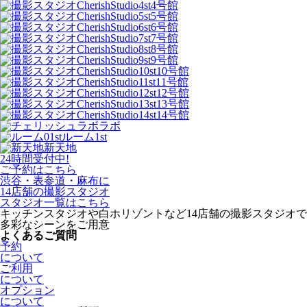
4号館
5号館
6号館
7号館
8号館
9号館
10号館
11号館
12号館
13号館
14号館
ラボ
ルーム1st
新天地
24時間受付中!
ご予約
はこちら
渋谷・表参道・麻布に
14店舗の撮影スタジオ
スタジオ一覧はこちら
キッチンスタジオや白ホリゾントなど14店舗の撮影スタジオで
多彩なシーンをご用意
よくあるご質問
予約
について
ご利用
について
オプション
について