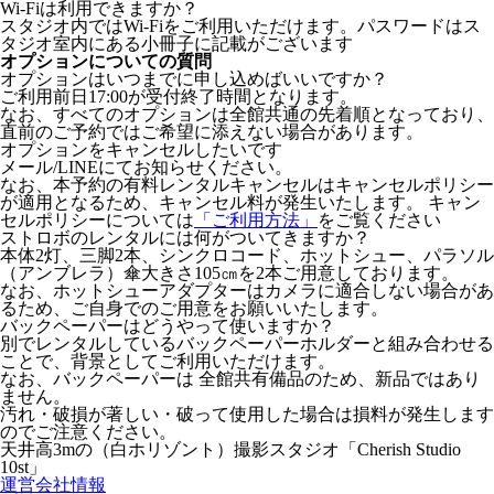
Wi-Fiは利用できますか？
スタジオ内ではWi-Fiをご利用いただけます。パスワードはス
タジオ室内にある小冊子に記載がございます
オプションについての質問
オプションはいつまでに申し込めばいいですか？
ご利用前日17:00が受付終了時間となります。
なお、すべてのオプションは全館共通の先着順となっており、
直前のご予約ではご希望に添えない場合があります。
オプションをキャンセルしたいです
メール/LINEにてお知らせください。
なお、本予約の有料レンタルキャンセルはキャンセルポリシー
が適用となるため、キャンセル料が発生いたします。 キャン
セルポリシーについては
「ご利用方法」
をご覧ください
ストロボのレンタルには何がついてきますか？
本体2灯、三脚2本、シンクロコード、ホットシュー、パラソル
（アンブレラ）傘大きさ105㎝を2本ご用意しております。
なお、ホットシューアダプターはカメラに適合しない場合があ
るため、ご自身でのご用意をお願いいたします。
バックペーパーはどうやって使いますか？
別でレンタルしているバックペーパーホルダーと組み合わせる
ことで、背景としてご利用いただけます。
なお、バックペーパーは 全館共有備品のため、新品ではあり
ません。
汚れ・破損が著しい・破って使用した場合は損料が発生します
のでご注意ください。
天井高3mの（白ホリゾント）撮影スタジオ「Cherish Studio
10st」
運営会社情報