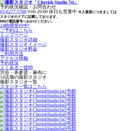
予約状況確認・お問合わせ
03-6277-5760
9:00-20:00 休日も営業中
※入退室につきましては
スタジオのドアに記載しております、
080の電話番号へおかけください。
24時間受付中!
ご予約
はこちら
トップページ
撮影スタジオ詳細
撮影スタジオイメージ
撮影スタジオ料金
ご利用方法
アクセス情報
予約状況
よくあるご質問
渋谷・表参道・麻布に
14店舗の撮影スタジオ
撮影スタジオ一覧
スタジオ一覧はこちら
1号館
2号館
3号館
4号館
5号館
6号館
7号館
8号館
9号館