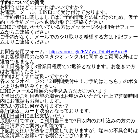
予約についての質問
お問合せはどこにすればいいですか？
お電話、メール、LINEにて受け付けております。
ご予約者様に関しましてはご予約情報との紐づけのため、仮予
約・本予約メールへ返信の形でご連絡ください
LINEご登録いただいている方はメッセージやお問合せフォー
ムからご連絡ください
ご予約がなく、メールでのやり取りを希望する方は下記フォー
ムよりご連絡ください
お問合せ用フォーム：
https://forms.gle/EVZyxiT5tuHwBxxc8
※お客様専用のためスタジオレンタルに関するご質問以外はご
返答できません
※土日祝を除く3営業日程度での返答となります。お急ぎの方
はお電話ください
予約はどうすれば良いですか？
各スタジオページの「24時間受付中！ご予約はこちら」のボタ
ンよりお申込みください。
LINEとメール2種類のお申込み方法がございます
※当日のご利用希望の場合はお申込みいただいた上で営業時間
内にお電話もお願いします。
支払い方法は何がありますか？
銀行振込、カード決済となっております。
利用日当日に直接支払いたい
原則不可ですが、ご利用当日まで3日以内のお申込みの方のみ
当日清算のご案内が可能です。
下記お支払い方法をご用意しておりますが、端末の不具合時は
現金清算でお願いする場合がございます。