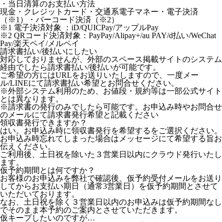
・当日清算のお支払い方法
現金・クレジットカード・交通系電子マネー・電子決済
（※1）・バーコード決済（※2）
※1 電子決済対象 ：iD/QUICPay/アップルPay
※2 QRコード決済対象：PayPay/Alipay+/au PAY/d払い/WeChat
Pay/楽天ペイ/メルペイ
請求書払い/後払いにしたい
対応しておりませんが、外部のスペース掲載サイトのシステム
経由でしたら請求書払い/後払いが可能です。
ご希望の方にはURLをお送りいたしますので、一度メー
ル/LINEにて請求書払い希望とお問合せください。
※外部システム利用のため、お値段・規約等は一部公式サイト
とは異なります。
※請求書の発行のみでしたら可能です。お申込み時やお問合せ
のメールにて請求書発行希望と記載ください
領収書発行できますか？
はい。お申込み時に領収書発行を希望するをご選択ください。
お申込み時忘れてしまった場合はメッセージにて希望する旨お
伝えください。
ご利用後、土日祝を除いた３営業日以内にクラウド発行いたし
ます。
仮予約期間とは何ですか？
お客様のお申込みを弊社で確認後、仮予約受付メールをお送り
してからお支払い期日（通常3営業日）を仮予約期間とさせて
いただいております。
なお、土日祝を除く３営業日以内のお申込みは仮予約期間なし
でそのまま本予約のご案内とさせていただきます。
仮キープしたいのですが…