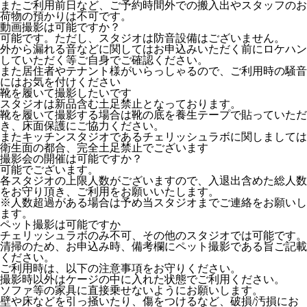
またご利用前日など、ご予約時間外での搬入出やスタッフのお
荷物の預かりは不可です。
動画撮影は可能ですか？
可能です。ただし、スタジオは防音設備はございません。
外から漏れる音などに関してはお申込みいただく前にロケハン
していただく等ご自身でご確認ください。
また居住者やテナント様がいらっしゃるので、ご利用時の騒音
にはお気を付けください
靴を履いて撮影したいです
スタジオは新品含む土足禁止となっております。
靴を履いて撮影する場合は靴の底を養生テープで貼っていただ
き、床面保護にご協力ください。
またキッチンスタジオであるチェリッシュラボに関しましては
衛生面の都合、完全土足禁止でございます
撮影会の開催は可能ですか？
可能でございます。
各スタジオの上限人数がございますので、入退出含めた総人数
をお守り頂き、ご利用をお願いいたします。
※人数超過がある場合は予め当スタジオまでご連絡をお願いし
ます。
ペット撮影は可能ですか
チェリッシュラボのみ不可、その他のスタジオでは可能です。
清掃のため、お申込み時、備考欄にペット撮影である旨ご記載
ください。
ご利用時は、以下の注意事項をお守りください。
撮影時以外はケージの中に入れた状態でご利用ください。
ソファ等の家具に直接乗せないようにお願いします。
壁や床などを引っ掻いたり、傷をつけるなど、破損/汚損にお