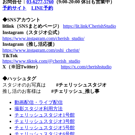
お問合せ：
03-6277-5760
（9:00-20:00 休日も営業中）
予約サイト
LINE予約
◆SNSアカウント
litlink（SNSまとめページ）
https://lit.link/CherishStudio
Instagram（スタジオ公式）
https://www.instagram.com/cherish_studio/
Instagram（推し活応援）
https://www.instagram.com/oshi_cherist/
TikTok
https://www.tiktok.com/@cherish_studio
X（※旧Twitter）
https://x.com/cherishstudio
◆ハッシュタグ
スタジオのお写真は
#チェリッシュスタジオ
推し活のお客様は
#チェリッシュ_推し事
動画配信・ライブ配信
撮影スタジオ利用方法
チェリッシュスタジオ1号館
チェリッシュスタジオ3号館
チェリッシュスタジオ5号館
チェリッシュスタジオ6号館