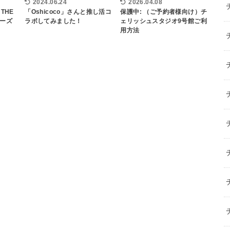
2024.06.24
2026.04.08
 THE
「Oshicoco」さんと推し活コ
保護中: （ご予約者様向け）チ
シーズ
ラボしてみました！
ェリッシュスタジオ9号館ご利
用方法