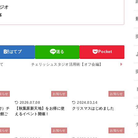
ジオ
事
はてブ
送る
Pocket
て
チェリッシュスタジオ活用術【オフ会編】
知らせ
お知らせ
お知らせ
2026.07.08
2024.03.14
け）チ
【秋葉原新天地】をお得に使
クリスマスはじめました
号館ご
えるイベント開催！
知らせ
お知らせ
お知らせ