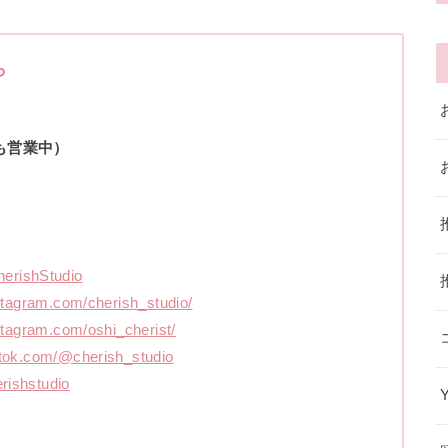
ら
休日も営業中）
/CherishStudio
stagram.com/cherish_studio/
stagram.com/oshi_cherist/
ktok.com/@cherish_studio
erishstudio