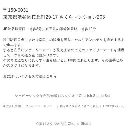
〒150-0031
東京都渋谷区桜丘町29-17 さくらマンション203
JR渋谷駅東口 徒歩8分／京王井の頭線神泉駅 徒歩12分
渋谷駅西口側（または南口）の陸橋を渡り、セルリアンホテルを通過するま
で進みます。
すると左手にファミリーマートが見えますのでそのファミリーマートを通過
して一つ目の道を左に曲がります。
そのまま道なりに真っすぐ進み続けるとT字路にあたります。その左手ビル
がスタジオになります。
更に詳しいアクセス方法は
こちら
シャビーシックな自然光撮影スタジオ「Cherish Studio 8st」
運営会社情報
プライバシーポリシー
特定商法取引法に基づく表記
LINE問い合わせ
©撮影スタジオならCherishStudio