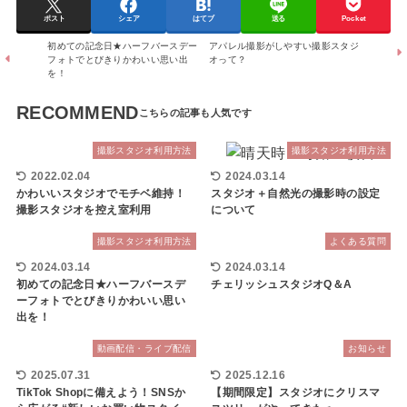
ポスト
シェア
はてブ
送る
Pocket
初めての記念日★ハーフバースデー
アパレル撮影がしやすい撮影スタジ
フォトでとびきりかわいい思い出
オって？
を！
RECOMMEND
撮影スタジオ利用方法
撮影スタジオ利用方法
2022.02.04
2024.03.14
かわいいスタジオでモチベ維持！
スタジオ＋自然光の撮影時の設定
撮影スタジオを控え室利用
について
撮影スタジオ利用方法
よくある質問
2024.03.14
2024.03.14
初めての記念日★ハーフバースデ
チェリッシュスタジオQ＆A
ーフォトでとびきりかわいい思い
出を！
動画配信・ライブ配信
お知らせ
2025.07.31
2025.12.16
TikTok Shopに備えよう！SNSか
【期間限定】スタジオにクリスマ