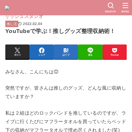
SEARCH
MENU
2022.02.04
推し活
YouTubeで学ぶ！推しグッズ整理収納術！
ポスト
シェア
はてブ
送る
Pocket
みなさん、こんにちは😊
突然ですが、皆さんは推しのグッズ、どんな風に収納し
ていますか？
私は２組ほどのロックバンドを推しているのですが、ラ
イブに行くたびにマフラータオルを買っていたらベッド
下の収納がマフラータオルで埋め尽くされました(笑)