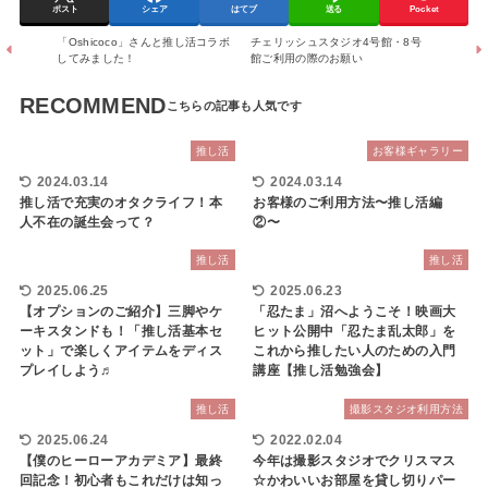
ポスト
シェア
はてブ
送る
Pocket
「Oshicoco」さんと推し活コラボ
チェリッシュスタジオ4号館・8号
してみました！
館ご利用の際のお願い
RECOMMEND
推し活
お客様ギャラリー
2024.03.14
2024.03.14
推し活で充実のオタクライフ！本
お客様のご利用方法〜推し活編
人不在の誕生会って？
②〜
推し活
推し活
2025.06.25
2025.06.23
【オプションのご紹介】三脚やケ
「忍たま」沼へようこそ！映画大
ーキスタンドも！「推し活基本セ
ヒット公開中「忍たま乱太郎」を
ット」で楽しくアイテムをディス
これから推したい人のための入門
プレイしよう♬
講座【推し活勉強会】
推し活
撮影スタジオ利用方法
2025.06.24
2022.02.04
【僕のヒーローアカデミア】最終
今年は撮影スタジオでクリスマス
回記念！初心者もこれだけは知っ
☆かわいいお部屋を貸し切りパー