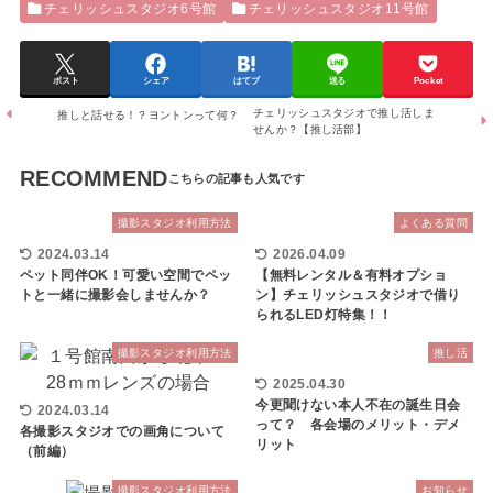
チェリッシュスタジオ6号館
チェリッシュスタジオ11号館
ポスト
シェア
はてブ
送る
Pocket
チェリッシュスタジオで推し活しま
推しと話せる！？ヨントンって何？
せんか？【推し活部】
RECOMMEND
撮影スタジオ利用方法
よくある質問
2024.03.14
2026.04.09
ペット同伴OK！可愛い空間でペッ
【無料レンタル＆有料オプショ
トと一緒に撮影会しませんか？
ン】チェリッシュスタジオで借り
られるLED灯特集！！
撮影スタジオ利用方法
推し活
2025.04.30
今更聞けない本人不在の誕生日会
2024.03.14
って？ 各会場のメリット・デメ
各撮影スタジオでの画角について
リット
（前編）
撮影スタジオ利用方法
お知らせ