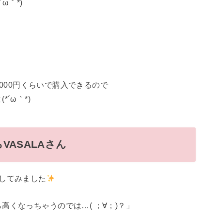
ω｀*)
2000円くらいで購入できるので
´ω｀*)
ASALAさん
してみました
くなっちゃうのでは…( ；∀；)？」