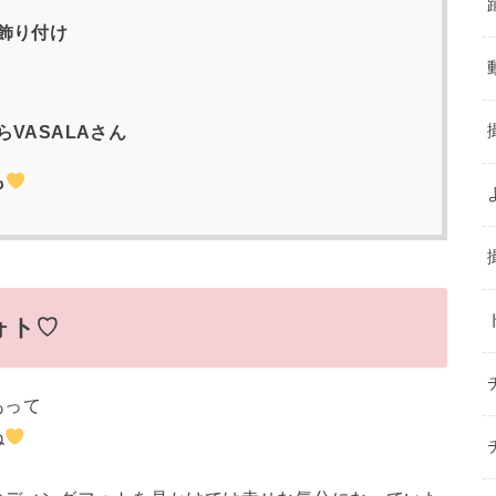
飾り付け
VASALAさん
も
ォト♡
あって
ね