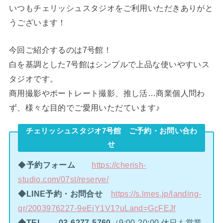
いつもチェリッシュスタジオをご利用いただきありがと
うございます！
今回ご紹介するのは7号館！
白を基調とした7号館はシンプルで上品な使いやすいス
タジオです。
商用撮影やポートレート撮影、推し活…商業個人問わ
ず、様々な目的でご愛用いただています♪
チェリッシュスタジオ7号館 ご予約・お問い合わ
せ
◆
予約フォーム
https://cherish-
studio.com/07st/reserve/
◆LINE予約・お問合せ
https://s.lmes.jp/landing-
qr/2003976227-9eEjY1V1?uLand=GcFEJf
◆TEL
03-6277-5760
（9:00-20:00 休日も営業