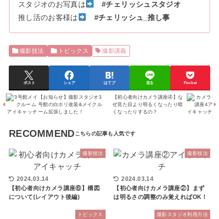
スタジオのお写真は
#チェリッシュスタジオ
推し活のお客様は
#チェリッシュ_推し事
撮影技法
トピックス
撮影講義
ポスト
シェア
はてブ
送る
Pocket
【お知らせ】撮影スタジオ3
【初心者向けカメラ講座④】な
号館の白ホリ改装&メイクル
ぜ見た目より明るくなったり暗
ーム拡張しました！
くなったりするの？
RECOMMEND
撮影技法
撮影技法
2024.03.14
2024.03.14
【初心者向けカメラ講座⑥】構図
【初心者向けカメラ講座②】まず
について(レイアウト後編)
は明るさの調整のみ覚えればOK！
トピックス
撮影スタジオ利用方法