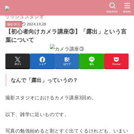
SEARCH
MENU
2024.10.28
撮影技法
【初心者向けカメラ講座③】「露出」という言
葉について
ポスト
シェア
はてブ
送る
Pocket
なんで「露出」っていうの？
撮影スタジオにおけるカメラ講座3回め。
以下、雑学に近いものです。
写真の勉強始めると割とすぐ出てくるけれども、いまい