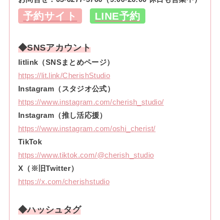
予約サイト
LINE予約
◆SNSアカウント
litlink（SNSまとめページ）
https://lit.link/CherishStudio
Instagram（スタジオ公式）
https://www.instagram.com/cherish_studio/
Instagram（推し活応援）
https://www.instagram.com/oshi_cherist/
TikTok
https://www.tiktok.com/@cherish_studio
X（※旧Twitter）
https://x.com/cherishstudio
◆ハッシュタグ