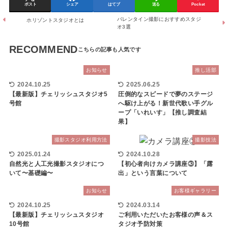
ポスト
シェア
はてブ
送る
Pocket
バレンタイン撮影におすすめスタジ
ホリゾントスタジオとは
オ3選
RECOMMEND
お知らせ
推し活部
2024.10.25
2025.06.25
【最新版】チェリッシュスタジオ5
圧倒的なスピードで夢のステージ
号館
へ駆け上がる！新世代歌い手グル
ープ「いれいす」【推し調査結
果】
撮影スタジオ利用方法
撮影技法
2025.01.24
2024.10.28
自然光と人工光撮影スタジオにつ
【初心者向けカメラ講座③】「露
いて〜基礎編〜
出」という言葉について
お知らせ
お客様ギャラリー
2024.10.25
2024.03.14
【最新版】チェリッシュスタジオ
ご利用いただいたお客様の声＆ス
10号館
タジオ予防対策