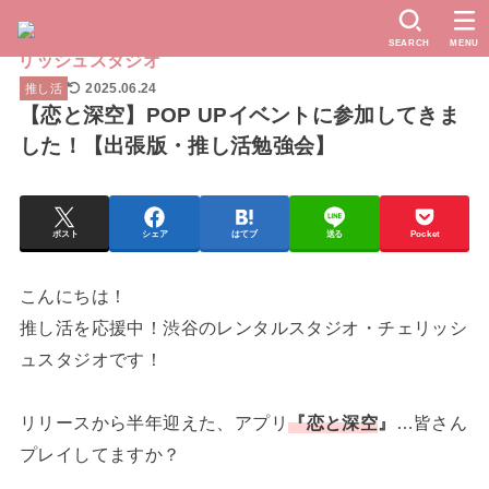
SEARCH
MENU
2025.06.24
推し活
【恋と深空】POP UPイベントに参加してきま
した！【出張版・推し活勉強会】
ポスト
シェア
はてブ
送る
Pocket
こんにちは！
推し活を応援中！渋谷のレンタルスタジオ・チェリッシ
ュスタジオです！
リリースから半年迎えた、アプリ
『恋と深空
』
…皆さん
プレイしてますか？