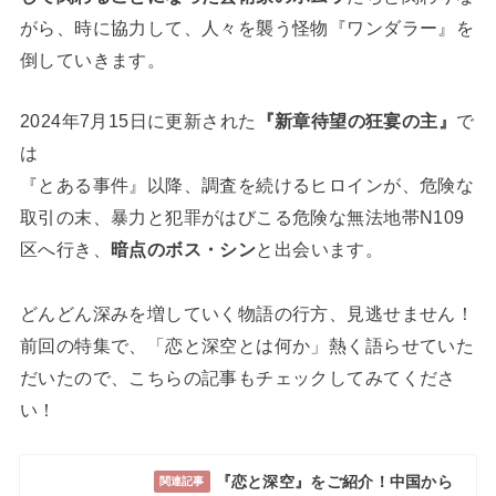
がら、時に協力して、人々を襲う怪物『ワンダラー』を
倒していきます。
2024年7月15日に更新された
『新章待望の狂宴の主』
で
は
『とある事件』以降、調査を続けるヒロインが、危険な
取引の末、暴力と犯罪がはびこる危険な無法地帯N109
区へ行き、
暗点のボス・シン
と出会います。
どんどん深みを増していく物語の行方、見逃せません！
前回の特集で、「恋と深空とは何か」熱く語らせていた
だいたので、こちらの記事もチェックしてみてくださ
い！
『恋と深空』をご紹介！中国から
関連記事