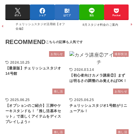
ポスト
シェア
はてブ
送る
Pocket
チェリッシュスタジオ活用術【オフ
8月スタジオ料金のご案内
会編】
RECOMMEND
お知らせ
撮影技法
2024.10.25
【最新版】チェリッシュスタジオ
2024.03.14
14号館
【初心者向けカメラ講座②】まず
は明るさの調整のみ覚えればOK！
推し活
お知らせ
2025.06.25
2025.06.25
【オプションのご紹介】三脚やケ
チェリッシュスタジオ1号館がリニ
ーキスタンドも！「推し活基本セ
ューアル！
ット」で楽しくアイテムをディス
プレイしよう♬
推し活
推し活