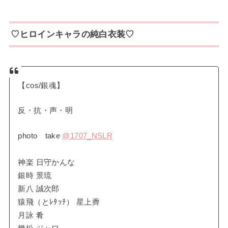
♡ヒロインキャラの純白衣装♡
【cos/銀魂】
反・抗・声・明
photo take
@1707_NSLR
神楽 日守かんな
銀時 景琉
新八 誠次郎
猿飛（とﾚﾀｯﾁ） 星上薺
月詠 肴