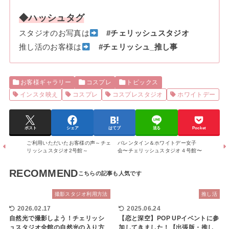
◆ハッシュタグ
スタジオのお写真は
#チェリッシュスタジオ
推し活のお客様は
#チェリッシュ_推し事
お客様ギャラリー
コスプレ
トピックス
インスタ映え
コスプレ
コスプレスタジオ
ホワイトデー
ポスト
シェア
はてブ
送る
Pocket
ご利用いただいたお客様の声～チェ
バレンタイン＆ホワイトデー女子
リッシュスタジオ2号館～
会〜チェリッシュスタジオ４号館〜
RECOMMEND
撮影スタジオ利用方法
推し活
2026.02.17
2025.06.24
自然光で撮影しよう！チェリッシ
【恋と深空】POP UPイベントに参
ュスタジオ全館の自然光の入り方
加してきました！【出張版・推し