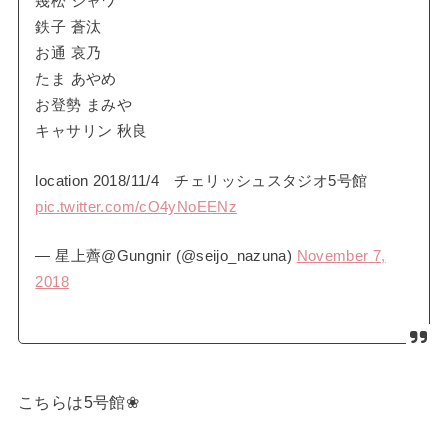
幾松 ジャワ
鉄子 蒼汰
お通 哀乃
たま あやめ
お登勢 まみや
キャサリン 秋良
location 2018/11/4 チェリッシュスタジオ5号館
pic.twitter.com/cO4yNoEENz
— 星上薺@Gungnir (@seijo_nazuna)
November 7,
2018
こちらは5号館❀