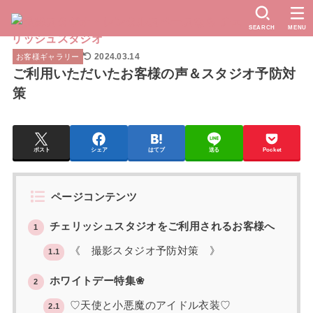
SEARCH
MENU
2024.03.14
お客様ギャラリー
ご利用いただいたお客様の声＆スタジオ予防対
策
ポスト
シェア
はてブ
送る
Pocket
ページコンテンツ
チェリッシュスタジオをご利用されるお客様へ
1
《 撮影スタジオ予防対策 》
1.1
ホワイトデー特集❀
2
♡天使と小悪魔のアイドル衣装♡
2.1