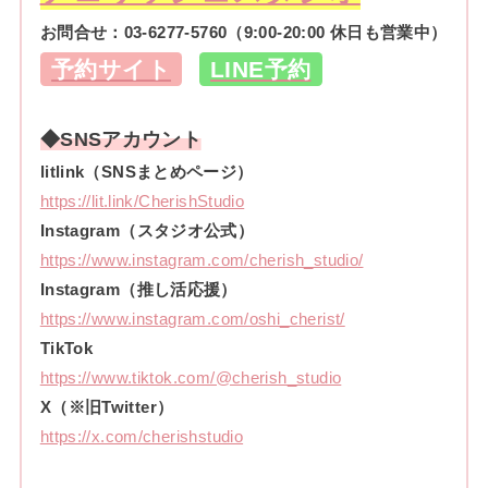
お問合せ：
03-6277-5760
（9:00-20:00 休日も営業中）
予約サイト
LINE予約
◆SNSアカウント
litlink（SNSまとめページ）
https://lit.link/CherishStudio
Instagram（スタジオ公式）
https://www.instagram.com/cherish_studio/
Instagram（推し活応援）
https://www.instagram.com/oshi_cherist/
TikTok
https://www.tiktok.com/@cherish_studio
X（※旧Twitter）
https://x.com/cherishstudio