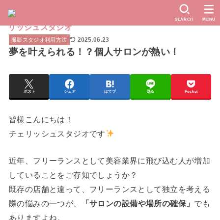
SEARCH
MENU
2025.06.23
撮影スタジオ利用方法
夢を叶えられる！？個人サロンが熱い！
ポスト
シェア
はてブ
送る
Pocket
皆様こんにちは！
チェリッシュスタジオです
近年、フリーランスとして美容業界に飛び込む人が
増加
していることをご存知でしょうか？
既存の店舗と違って、フリーランスとして
独立を考える
際の悩みの一つが、
「サロンの設備や場所の確保」
で
も
ありますよね。