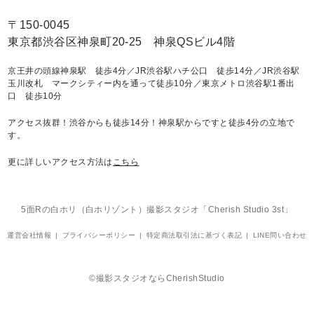
〒150-0045
東京都渋谷区神泉町20-25 神泉QSビル4階
京王井の頭線神泉駅 徒歩4分／JR渋谷駅ハチ公口 徒歩14分／JR渋谷駅
玉川改札 マークシティー内を通って徒歩10分／東京メトロ渋谷駅1番出
口 徒歩10分
アクセス抜群！渋谷からも徒歩14分！神泉駅からですと徒歩4分の立地で
す。
更に詳しいアクセス方法は
こちら
5面Rの白ホリ（白ホリゾント）撮影スタジオ「Cherish Studio 3st」
運営会社情報
プライバシーポリシー
特定商法取引法に基づく表記
LINE問い合わせ
©撮影スタジオならCherishStudio