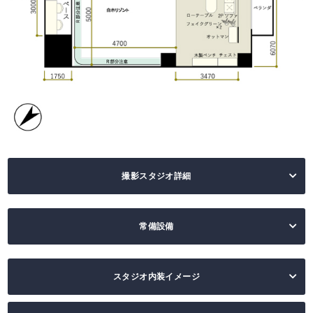
撮影スタジオ詳細
スタジオ面
8000mm×5400mm
積
常備設備
白ホリ部分
幅4120mm×縦4470mm ※計測位置により多少前後
LED灯照明
2灯
面積
いたします。
スタジオ内装イメージ
スチームアイロン
ハンドタイプ服用アイロン
天井高
2500mm