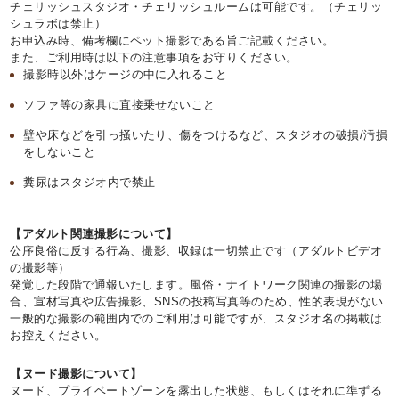
チェリッシュスタジオ・チェリッシュルームは可能です。（チェリッ
シュラボは禁止）
お申込み時、備考欄にペット撮影である旨ご記載ください。
また、ご利用時は以下の注意事項をお守りください。
撮影時以外はケージの中に入れること
ソファ等の家具に直接乗せないこと
壁や床などを引っ掻いたり、傷をつけるなど、スタジオの破損/汚損
をしないこと
糞尿はスタジオ内で禁止
【アダルト関連撮影について】
公序良俗に反する行為、撮影、収録は一切禁止です（アダルトビデオ
の撮影等）
発覚した段階で通報いたします。風俗・ナイトワーク関連の撮影の場
合、宣材写真や広告撮影、SNSの投稿写真等のため、性的表現がない
一般的な撮影の範囲内でのご利用は可能ですが、スタジオ名の掲載は
お控えください。
【ヌード撮影について】
ヌード、プライベートゾーンを露出した状態、もしくはそれに準ずる