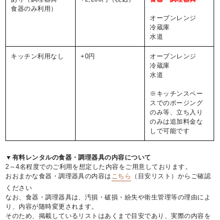
食器のみ利用）
オーブンレンジ
冷蔵庫
水道
キッチン利用なし
+0円
オーブンレンジ
冷蔵庫
水道
※キッチンスペー
スでのポージング
のみ等、立ち入り
のみは追加料金な
しで可能です
▼有料レンタルの食器・調理器具の内容について
2～4名程度でのご利用を想定した内容をご用意しております。
おおまかな食器・調理器具の内容は
こちら
（目安リスト）からご確認
ください
なお、食器・調理器具は、汚損・破損・紛失や衛生管理等の理由によ
り、内容が随時変更されます。
そのため、掲載しているリストはあくまで目安であり、実際の内容を