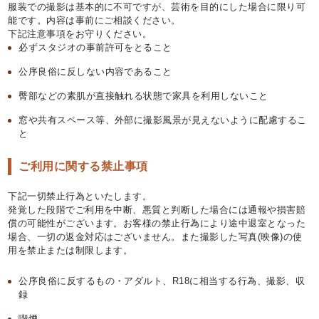
服装での撮影は基本的に不可ですが、芸術を目的にした場合に限り可
能です。内容は事前にご相談ください。
下記注意事項をお守りください。
必ずスタジオの事前許可をとること
公序良俗に反しない内容であること
臀部などの素肌が直接触れる状態で家具を利用しないこと
窓や共有スペース等、外部に撮影風景が見えないように配慮するこ
と
ご利用に関する禁止事項
下記一切禁止行為といたします。
発覚した段階でご利用を中断、悪質と判断した場合には通報や損害賠
償の可能性がございます。お客様の禁止行為により途中退室となった
場合、一切の返金対応はございません。また撮影した写真(映像)の使
用を禁止または制限します。
公序良俗に反するもの・アダルト、R18に相当する行為、撮影、収
録
喫煙