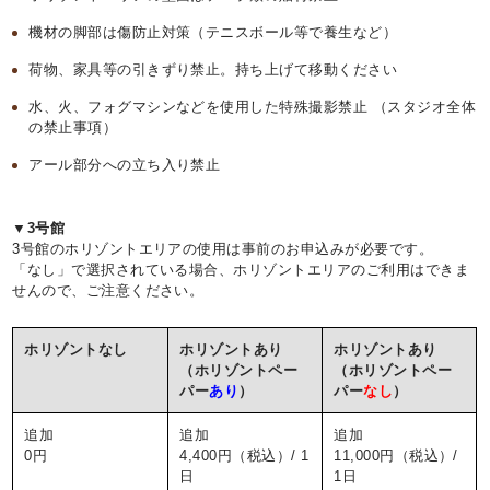
機材の脚部は傷防止対策（テニスボール等で養生など）
荷物、家具等の引きずり禁止。持ち上げて移動ください
水、火、フォグマシンなどを使用した特殊撮影禁止 （スタジオ全体
の禁止事項）
アール部分への立ち入り禁止
▼3号館
3号館のホリゾントエリアの使用は事前のお申込みが必要です。
「なし」で選択されている場合、ホリゾントエリアのご利用はできま
せんので、ご注意ください。
ホリゾントなし
ホリゾントあり
ホリゾントあり
（ホリゾントペー
（ホリゾントペー
パー
あり
）
パー
なし
）
追加
追加
追加
0円
4,400円（税込）/ 1
11,000円（税込）/
日
1日