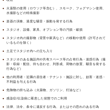
火薬類の使用（ロウソク等含む）、スモーク、フォグマシン使用、
水撮影などの特殊撮影
楽器の演奏、過度な騒音・振動を発する行為
スタジオ、設備、家具、オプション等の汚損・破損
スタジオ内の撮影物（背景や家具など）の移動や使用（許可されて
いるものを除く）
土足でスタジオ内への立ち入り
スタジオのある施設内や共有スペース等の占有行為・迷惑行為（撮
影・収録・配信、待ち合わせ、列形成、荷物の放置、騒音を発する
行為など）
他の利用者・近隣の居住者・テナント・施設に対し、妨害・迷惑・
不利益を与える行為
危険物の持ち込み（火薬物、ガソリン、灯油など）
感染症/伝染病に罹患した状態でのご利用
法律、法令、条令に違反する行為、またはその恐れのある行為