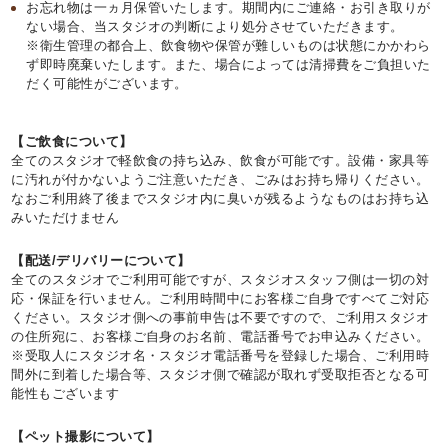
お忘れ物は一ヵ月保管いたします。期間内にご連絡・お引き取りが
ない場合、当スタジオの判断により処分させていただきます。
※衛生管理の都合上、飲食物や保管が難しいものは状態にかかわら
ず即時廃棄いたします。また、場合によっては清掃費をご負担いた
だく可能性がございます。
【ご飲食について】
全てのスタジオで軽飲食の持ち込み、飲食が可能です。設備・家具等
に汚れが付かないようご注意いただき、ごみはお持ち帰りください。
なおご利用終了後までスタジオ内に臭いが残るようなものはお持ち込
みいただけません
【配送/デリバリーについて】
全てのスタジオでご利用可能ですが、スタジオスタッフ側は一切の対
応・保証を行いません。ご利用時間中にお客様ご自身ですべてご対応
ください。スタジオ側への事前申告は不要ですので、ご利用スタジオ
の住所宛に、お客様ご自身のお名前、電話番号でお申込みください。
※受取人にスタジオ名・スタジオ電話番号を登録した場合、ご利用時
間外に到着した場合等、スタジオ側で確認が取れず受取拒否となる可
能性もございます
【ペット撮影について】