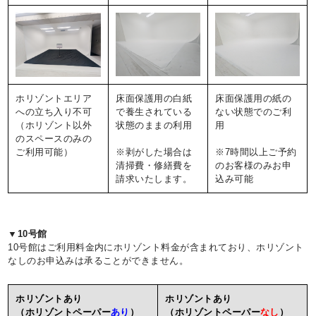
ホリゾントエリア
床面保護用の白紙
床面保護用の紙の
への立ち入り不可
で養生されている
ない状態でのご利
（ホリゾント以外
状態のままの利用
用
のスペースのみの
ご利用可能）
※剥がした場合は
※7時間以上ご予約
清掃費・修繕費を
のお客様のみお申
請求いたします。
込み可能
▼10号館
10号館はご利用料金内にホリゾント料金が含まれており、ホリゾント
なしのお申込みは承ることができません。
ホリゾントあり
ホリゾントあり
（ホリゾントペーパー
あり
）
（ホリゾントペーパー
なし
）