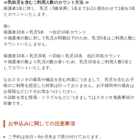
≪乳幼児を含むご利用人数のカウント方法 ≫
保護者1名に対し、乳児（3歳未満）1名までお2人様合わせて1組を1名
とカウントいたします。
例）
保護者10名＋乳児5名 ⇒合計10名カウント
※保護者の数に対して乳児が同数以下のため、乳児5名はご利用人数に
カウントいたしません。
保護者10名＋乳児20名 ⇒10組＋乳児10名 合計20名カウント
※保護者の数より乳児の数が多いため、乳児10名をご利用人数1名と
してカウントいたします。
なおスタジオの家具や備品を含む内装につきまして、乳児を含むお子
様のご利用を想定した対策は行っておりません。お子様同伴の場合は
お怪我などに十分お気をつけください。
※誤飲を含む怪我・トラブルなどにつきましてはスタジオ免責事項の
対象です。
お申込みに関しての注意事項
ご予約は当日～6か月先まで受け付けております。