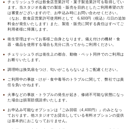
チェリッシュラボは飲食店営業許可・菓子製造業許可を取得してい
ます。当スタジオ名義での製造・販売を目的としたご利用希望の方
は審査がございますので、お申込み時にお問い合わせください。
（なお、飲食店営業許可使用料として 6,600円（税込）/1日の追加
料金が発生いたします）また、製造・販売に関する責任はすべてご
利用者様に帰属します。
衛生管理はすべてお客様ご自身となります。備え付けの機材・食
器・備品を使用する場合も充分に洗ってからご利用ください。
チェリッシュラボは衛生上の都合、動物・ペット同伴でのご利用は
お断りいたします。
調理時は換気扇をつけ、匂いがこもらないようご配慮ください。
ご利用中の事故・けが・食中毒等のトラブルに関して、弊社では責
任を負いかねます。
火事などの事故・トラブルの発生が起き、修繕不可能な状態になっ
た場合は損害賠償請求いたします。
お申込み可能なオプションは『ごみ回収（4,400円）』のみとなっ
ております。他スタジオでお貸出ししている有料オプションの提供
は基本的におこなっておりません。