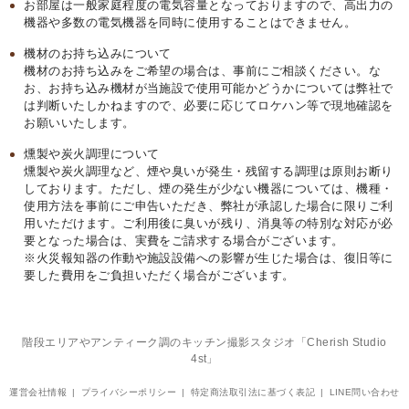
お部屋は一般家庭程度の電気容量となっておりますので、高出力の
機器や多数の電気機器を同時に使用することはできません。
機材のお持ち込みについて
機材のお持ち込みをご希望の場合は、事前にご相談ください。な
お、お持ち込み機材が当施設で使用可能かどうかについては弊社で
は判断いたしかねますので、必要に応じてロケハン等で現地確認を
お願いいたします。
燻製や炭火調理について
燻製や炭火調理など、煙や臭いが発生・残留する調理は原則お断り
しております。ただし、煙の発生が少ない機器については、機種・
使用方法を事前にご申告いただき、弊社が承認した場合に限りご利
用いただけます。ご利用後に臭いが残り、消臭等の特別な対応が必
要となった場合は、実費をご請求する場合がございます。
※火災報知器の作動や施設設備への影響が生じた場合は、復旧等に
要した費用をご負担いただく場合がございます。
階段エリアやアンティーク調のキッチン撮影スタジオ「Cherish Studio
4st」
運営会社情報
プライバシーポリシー
特定商法取引法に基づく表記
LINE問い合わせ