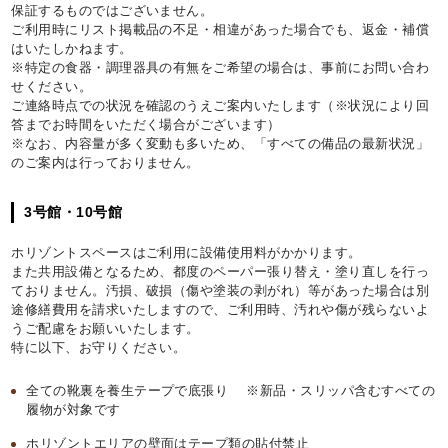
保証するものではございません。
ご利用時にリスト掲載品の不足・相違があった場合でも、返金・補償
はいたしかねます。
※特定の食器・調理器具の有無をご希望の場合は、事前にお問い合わ
せください。
ご連絡時点での状況を確認のうえご案内いたします（※状況により回
答までお時間をいただく場合がございます）
※なお、内容量が多く変動も多いため、「すべての備品の最新状況」
のご案内は行っておりません。
3号館・10号館
ホリゾントスペースはご利用に設備使用料がかかります。
また共用設備となるため、都度のペーパー張り替え・塗り直しを行っ
ておりません。汚損、破損（傷や塗装の剥がれ）等があった場合は別
途修繕費用を請求いたしますので、ご利用時、汚れや傷が残らないよ
うご配慮をお願いいたします。
特に以下、お守りください。
全ての靴裏を養生テープで底張り ※新品・スリッパ含むすべての
履物が対象です
ホリゾントエリアの壁面はテープ類の貼付禁止