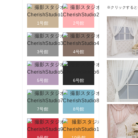
※クリックすると
1号館
2号館
3号館
4号館
5号館
6号館
7号館
8号館
9号館
10号館