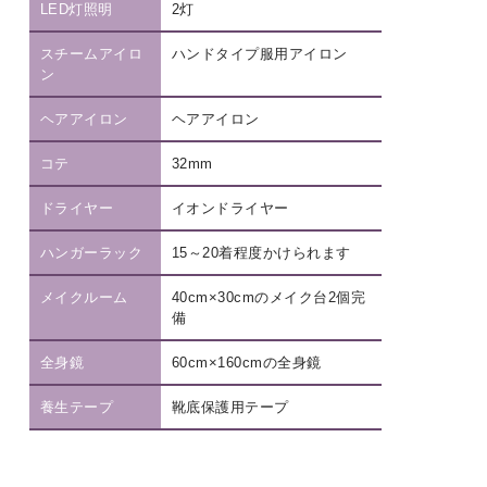
LED灯照明
2灯
スチームアイロ
ハンドタイプ服用アイロン
ン
ヘアアイロン
ヘアアイロン
コテ
32mm
ドライヤー
イオンドライヤー
ハンガーラック
15～20着程度かけられます
メイクルーム
40cm×30cmのメイク台2個完
備
全身鏡
60cm×160cmの全身鏡
養生テープ
靴底保護用テープ