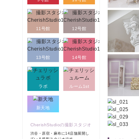
11号館
12号館
13号館
14号館
ラボ
ルーム1st
新天地
CherishStudioの撮影スタジオ
渋谷・原宿・麻布に14店舗展開し