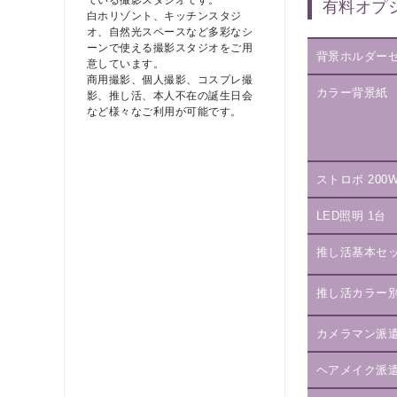
ている撮影スタジオです。
有料オプ
白ホリゾント、キッチンスタジ
オ、自然光スペースなど多彩なシ
ーンで使える撮影スタジオをご用
背景ホルダー
意しています。
商用撮影、個人撮影、コスプレ撮
カラー背景紙
影、推し活、本人不在の誕生日会
など様々なご利用が可能です。
ストロボ 200
LED照明 1台
推し活基本セ
推し活カラー
カメラマン派
ヘアメイク派