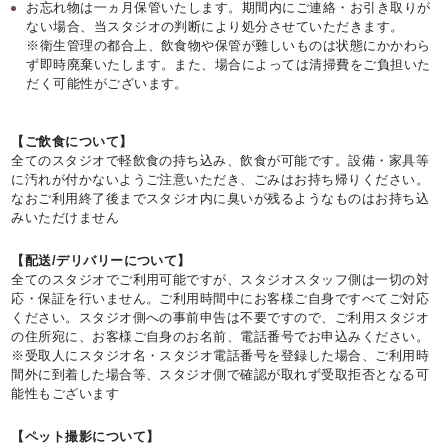
お忘れ物は一ヵ月保管いたします。期間内にご連絡・お引き取りが
ない場合、当スタジオの判断により処分させていただきます。
※衛生管理の都合上、飲食物や保管が難しいものは状態にかかわら
ず即時廃棄いたします。また、場合によっては清掃費をご負担いた
だく可能性がございます。
【ご飲食について】
全てのスタジオで軽飲食の持ち込み、飲食が可能です。設備・家具等
に汚れが付かないようご注意いただき、ごみはお持ち帰りください。
なおご利用終了後までスタジオ内に臭いが残るようなものはお持ち込
みいただけません
【配送/デリバリーについて】
全てのスタジオでご利用可能ですが、スタジオスタッフ側は一切の対
応・保証を行いません。ご利用時間中にお客様ご自身ですべてご対応
ください。スタジオ側への事前申告は不要ですので、ご利用スタジオ
の住所宛に、お客様ご自身のお名前、電話番号でお申込みください。
※受取人にスタジオ名・スタジオ電話番号を登録した場合、ご利用時
間外に到着した場合等、スタジオ側で確認が取れず受取拒否となる可
能性もございます
【ペット撮影について】