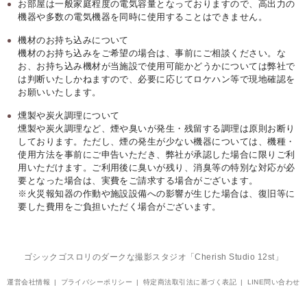
お部屋は一般家庭程度の電気容量となっておりますので、高出力の
機器や多数の電気機器を同時に使用することはできません。
機材のお持ち込みについて
機材のお持ち込みをご希望の場合は、事前にご相談ください。な
お、お持ち込み機材が当施設で使用可能かどうかについては弊社で
は判断いたしかねますので、必要に応じてロケハン等で現地確認を
お願いいたします。
燻製や炭火調理について
燻製や炭火調理など、煙や臭いが発生・残留する調理は原則お断り
しております。ただし、煙の発生が少ない機器については、機種・
使用方法を事前にご申告いただき、弊社が承認した場合に限りご利
用いただけます。ご利用後に臭いが残り、消臭等の特別な対応が必
要となった場合は、実費をご請求する場合がございます。
※火災報知器の作動や施設設備への影響が生じた場合は、復旧等に
要した費用をご負担いただく場合がございます。
ゴシックゴスロリのダークな撮影スタジオ「Cherish Studio 12st」
運営会社情報
プライバシーポリシー
特定商法取引法に基づく表記
LINE問い合わせ