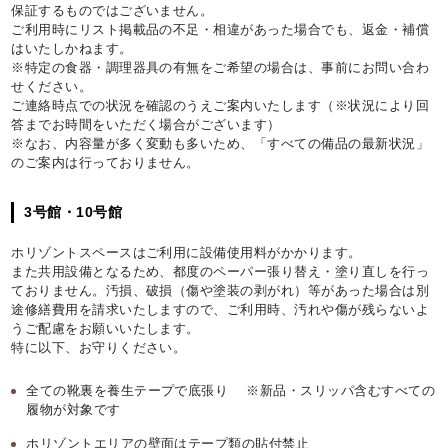
保証するものではございません。
ご利用時にリスト掲載品の不足・相違があった場合でも、返金・補償
はいたしかねます。
※特定の食器・調理器具の有無をご希望の場合は、事前にお問い合わ
せください。
ご連絡時点での状況を確認のうえご案内いたします（※状況により回
答までお時間をいただく場合がございます）
※なお、内容量が多く変動も多いため、「すべての備品の最新状況」
のご案内は行っておりません。
3号館・10号館
ホリゾントスペースはご利用に設備使用料がかかります。
また共用設備となるため、都度のペーパー張り替え・塗り直しを行っ
ておりません。汚損、破損（傷や塗装の剥がれ）等があった場合は別
途修繕費用を請求いたしますので、ご利用時、汚れや傷が残らないよ
うご配慮をお願いいたします。
特に以下、お守りください。
全ての靴裏を養生テープで底張り ※新品・スリッパ含むすべての
履物が対象です
ホリゾントエリアの壁面はテープ類の貼付禁止