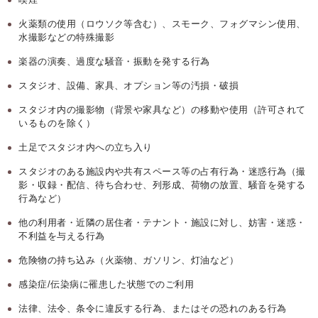
火薬類の使用（ロウソク等含む）、スモーク、フォグマシン使用、
水撮影などの特殊撮影
楽器の演奏、過度な騒音・振動を発する行為
スタジオ、設備、家具、オプション等の汚損・破損
スタジオ内の撮影物（背景や家具など）の移動や使用（許可されて
いるものを除く）
土足でスタジオ内への立ち入り
スタジオのある施設内や共有スペース等の占有行為・迷惑行為（撮
影・収録・配信、待ち合わせ、列形成、荷物の放置、騒音を発する
行為など）
他の利用者・近隣の居住者・テナント・施設に対し、妨害・迷惑・
不利益を与える行為
危険物の持ち込み（火薬物、ガソリン、灯油など）
感染症/伝染病に罹患した状態でのご利用
法律、法令、条令に違反する行為、またはその恐れのある行為