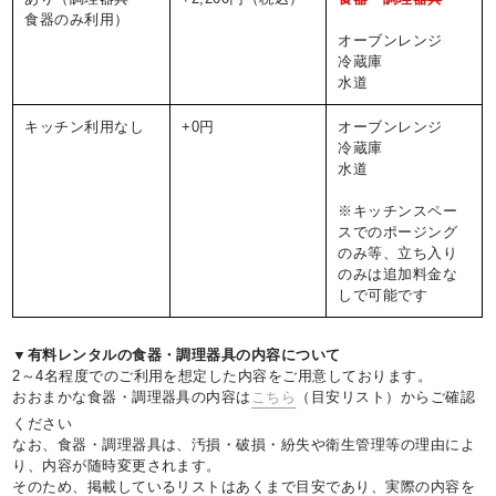
食器のみ利用）
オーブンレンジ
冷蔵庫
水道
キッチン利用なし
+0円
オーブンレンジ
冷蔵庫
水道
※キッチンスペー
スでのポージング
のみ等、立ち入り
のみは追加料金な
しで可能です
▼有料レンタルの食器・調理器具の内容について
2～4名程度でのご利用を想定した内容をご用意しております。
おおまかな食器・調理器具の内容は
こちら
（目安リスト）からご確認
ください
なお、食器・調理器具は、汚損・破損・紛失や衛生管理等の理由によ
り、内容が随時変更されます。
そのため、掲載しているリストはあくまで目安であり、実際の内容を