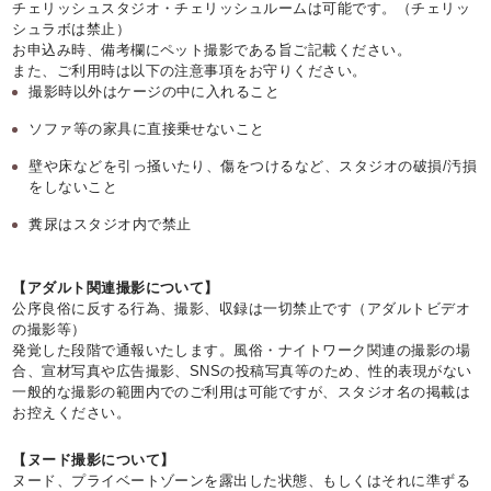
チェリッシュスタジオ・チェリッシュルームは可能です。（チェリッ
シュラボは禁止）
お申込み時、備考欄にペット撮影である旨ご記載ください。
また、ご利用時は以下の注意事項をお守りください。
撮影時以外はケージの中に入れること
ソファ等の家具に直接乗せないこと
壁や床などを引っ掻いたり、傷をつけるなど、スタジオの破損/汚損
をしないこと
糞尿はスタジオ内で禁止
【アダルト関連撮影について】
公序良俗に反する行為、撮影、収録は一切禁止です（アダルトビデオ
の撮影等）
発覚した段階で通報いたします。風俗・ナイトワーク関連の撮影の場
合、宣材写真や広告撮影、SNSの投稿写真等のため、性的表現がない
一般的な撮影の範囲内でのご利用は可能ですが、スタジオ名の掲載は
お控えください。
【ヌード撮影について】
ヌード、プライベートゾーンを露出した状態、もしくはそれに準ずる