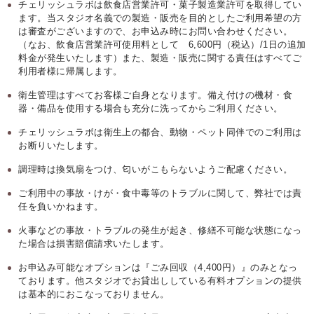
チェリッシュラボは飲食店営業許可・菓子製造業許可を取得してい
ます。当スタジオ名義での製造・販売を目的としたご利用希望の方
は審査がございますので、お申込み時にお問い合わせください。
（なお、飲食店営業許可使用料として 6,600円（税込）/1日の追加
料金が発生いたします）また、製造・販売に関する責任はすべてご
利用者様に帰属します。
衛生管理はすべてお客様ご自身となります。備え付けの機材・食
器・備品を使用する場合も充分に洗ってからご利用ください。
チェリッシュラボは衛生上の都合、動物・ペット同伴でのご利用は
お断りいたします。
調理時は換気扇をつけ、匂いがこもらないようご配慮ください。
ご利用中の事故・けが・食中毒等のトラブルに関して、弊社では責
任を負いかねます。
火事などの事故・トラブルの発生が起き、修繕不可能な状態になっ
た場合は損害賠償請求いたします。
お申込み可能なオプションは『ごみ回収（4,400円）』のみとなっ
ております。他スタジオでお貸出ししている有料オプションの提供
は基本的におこなっておりません。