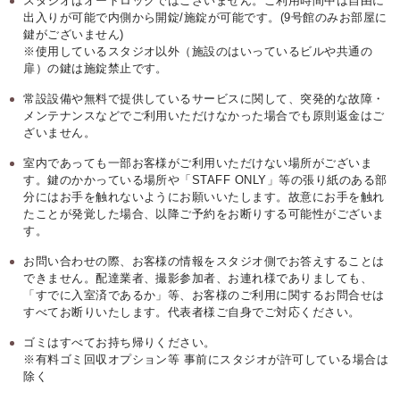
スタジオはオートロックではございません。ご利用時間中は自由に
出入りが可能で内側から開錠/施錠が可能です。(9号館のみお部屋に
鍵がございません)
※使用しているスタジオ以外（施設のはいっているビルや共通の
扉）の鍵は施錠禁止です。
常設設備や無料で提供しているサービスに関して、突発的な故障・
メンテナンスなどでご利用いただけなかった場合でも原則返金はご
ざいません。
室内であっても一部お客様がご利用いただけない場所がございま
す。鍵のかかっている場所や「STAFF ONLY」等の張り紙のある部
分にはお手を触れないようにお願いいたします。故意にお手を触れ
たことが発覚した場合、以降ご予約をお断りする可能性がございま
す。
お問い合わせの際、お客様の情報をスタジオ側でお答えすることは
できません。配達業者、撮影参加者、お連れ様でありましても、
「すでに入室済であるか」等、お客様のご利用に関するお問合せは
すべてお断りいたします。代表者様ご自身でご対応ください。
ゴミはすべてお持ち帰りください。
※有料ゴミ回収オプション等 事前にスタジオが許可している場合は
除く