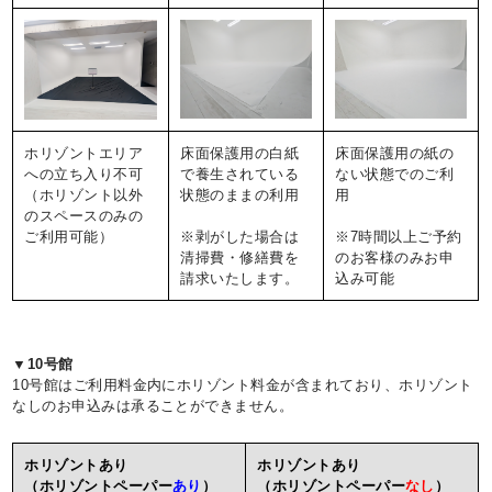
ホリゾントエリア
床面保護用の白紙
床面保護用の紙の
への立ち入り不可
で養生されている
ない状態でのご利
（ホリゾント以外
状態のままの利用
用
のスペースのみの
ご利用可能）
※剥がした場合は
※7時間以上ご予約
清掃費・修繕費を
のお客様のみお申
請求いたします。
込み可能
▼10号館
10号館はご利用料金内にホリゾント料金が含まれており、ホリゾント
なしのお申込みは承ることができません。
ホリゾントあり
ホリゾントあり
（ホリゾントペーパー
あり
）
（ホリゾントペーパー
なし
）