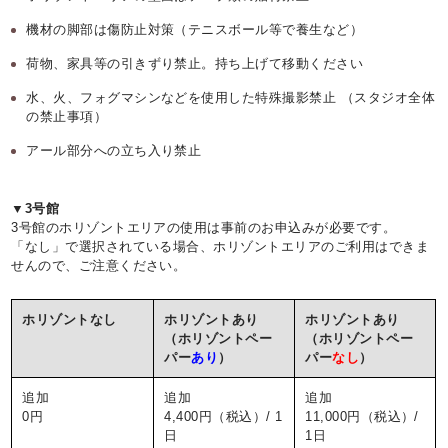
機材の脚部は傷防止対策（テニスボール等で養生など）
荷物、家具等の引きずり禁止。持ち上げて移動ください
水、火、フォグマシンなどを使用した特殊撮影禁止 （スタジオ全体
の禁止事項）
アール部分への立ち入り禁止
▼3号館
3号館のホリゾントエリアの使用は事前のお申込みが必要です。
「なし」で選択されている場合、ホリゾントエリアのご利用はできま
せんので、ご注意ください。
ホリゾントなし
ホリゾントあり
ホリゾントあり
（ホリゾントペー
（ホリゾントペー
パー
あり
）
パー
なし
）
追加
追加
追加
0円
4,400円（税込）/ 1
11,000円（税込）/
日
1日