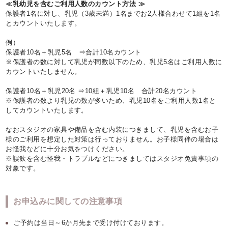
≪乳幼児を含むご利用人数のカウント方法 ≫
保護者1名に対し、乳児（3歳未満）1名までお2人様合わせて1組を1名
とカウントいたします。
例）
保護者10名＋乳児5名 ⇒合計10名カウント
※保護者の数に対して乳児が同数以下のため、乳児5名はご利用人数に
カウントいたしません。
保護者10名＋乳児20名 ⇒10組＋乳児10名 合計20名カウント
※保護者の数より乳児の数が多いため、乳児10名をご利用人数1名と
してカウントいたします。
なおスタジオの家具や備品を含む内装につきまして、乳児を含むお子
様のご利用を想定した対策は行っておりません。お子様同伴の場合は
お怪我などに十分お気をつけください。
※誤飲を含む怪我・トラブルなどにつきましてはスタジオ免責事項の
対象です。
お申込みに関しての注意事項
ご予約は当日～6か月先まで受け付けております。