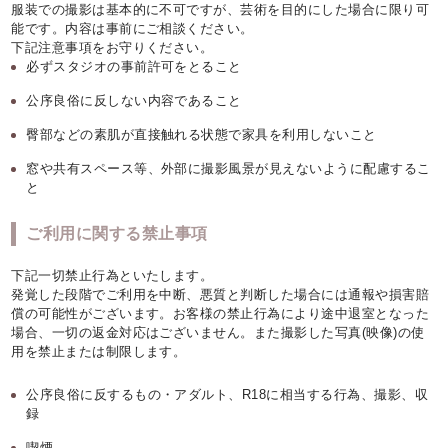
服装での撮影は基本的に不可ですが、芸術を目的にした場合に限り可
能です。内容は事前にご相談ください。
下記注意事項をお守りください。
必ずスタジオの事前許可をとること
公序良俗に反しない内容であること
臀部などの素肌が直接触れる状態で家具を利用しないこと
窓や共有スペース等、外部に撮影風景が見えないように配慮するこ
と
ご利用に関する禁止事項
下記一切禁止行為といたします。
発覚した段階でご利用を中断、悪質と判断した場合には通報や損害賠
償の可能性がございます。お客様の禁止行為により途中退室となった
場合、一切の返金対応はございません。また撮影した写真(映像)の使
用を禁止または制限します。
公序良俗に反するもの・アダルト、R18に相当する行為、撮影、収
録
喫煙