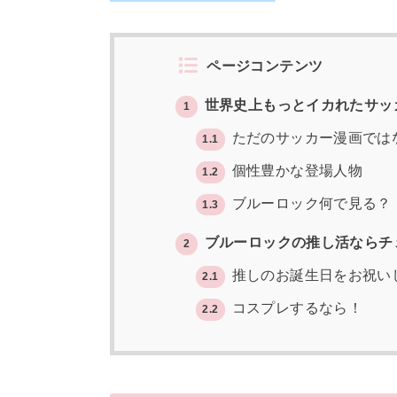
ページコンテンツ
世界史上もっとイカれたサッ
1
ただのサッカー漫画では
1.1
個性豊かな登場人物
1.2
ブルーロック何で見る？
1.3
ブルーロックの推し活ならチ
2
推しのお誕生日をお祝い
2.1
コスプレするなら！
2.2