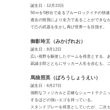
誕生日：12月23日
50ｍを5秒台で走るブルーロックイチの快
過去の怪我により全力で走ることができな
て己の武器を生かし再び世界一を目指す。
御影玲王（みかげれお）
誕生日：8月12日
広い視野を駆使したゲームを得意とする、
凪誠士郎とともにサッカー人生を歩むも、
馬狼照英（ばろうしょうえい）
誕生日：6月27日
強靭なフィジカルと正確なシュートテクニ
するほどの強いエゴを持っている。
スタンドプレーを得意としていたが、二次