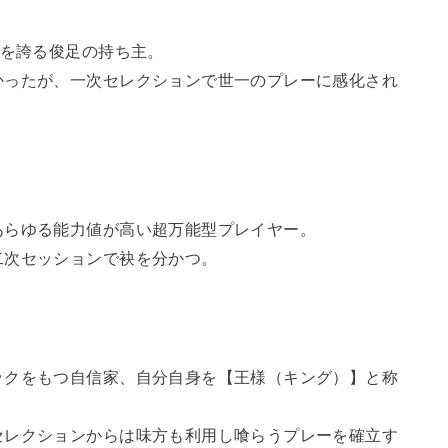
速を誇る俊足の持ち主。
かったが、一次セレクションで世一のプレーに感化され
あらゆる能力値が高い超万能型プレイヤー。
二次セッションで袂を分かつ。
ックをもつ自信家、自分自身を【王様（キング）】と称
セレクションからは味方も利用し喰らうプレーを確立す