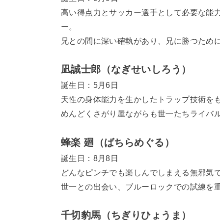
高い得点力とサッカー選手として必要な能
ー。
兄との間に深い確執があり、兄に勝つため
凪誠士郎（なぎせいしろう）
誕生日：5月6日
天性の身体能力を生かしたトラップ技術を
めんどくさがり屋ながらも世一たちライバ
蜂楽 廻（ばちらめぐる）
誕生日：8月8日
どんなピンチでも楽しんでしまえる無邪気
世一との出会い、ブルーロックでの試練を
千切豹馬（ちぎりひょうま）