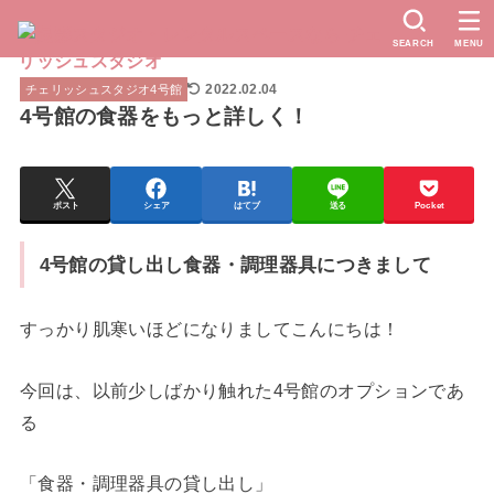
SEARCH
MENU
2022.02.04
チェリッシュスタジオ4号館
4号館の食器をもっと詳しく！
ポスト
シェア
はてブ
送る
Pocket
4号館の貸し出し食器・調理器具につきまして
すっかり肌寒いほどになりましてこんにちは！
今回は、以前少しばかり触れた4号館のオプションであ
る
「食器・調理器具の貸し出し」