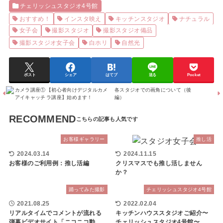
チェリッシュスタジオ4号館
おすすめ！
インスタ映え
キッチンスタジオ
ナチュラル
女子会
撮影スタジオ
撮影スタジオ備品
撮影スタジオ女子会
白ホリ
自然光
ポスト
シェア
はてブ
送る
Pocket
【初心者向けデジタルカメ
各スタジオでの画角について（後
ラ講座】始めます！
編）
RECOMMEND
お客様ギャラリー
推し活
2024.03.14
2024.11.15
お客様のご利用例：推し活編
クリスマスでも推し活しません
か？
踊ってみた撮影
チェリッシュスタジオ4号館
2021.08.25
2022.02.04
リアルタイムでコメントが流れる
キッチンハウススタジオご紹介〜
弾幕ビデオサイト「ニコニコ動
チェリッシュスタジオ4号館〜