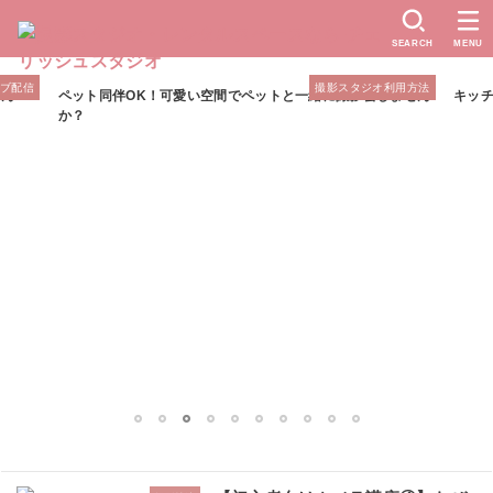
SEARCH
MENU
イブ配信
撮影スタジオ利用方法
せん
ペット同伴OK！可愛い空間でペットと一緒に撮影会しません
キッ
か？
1
2
3
4
5
6
7
8
9
10